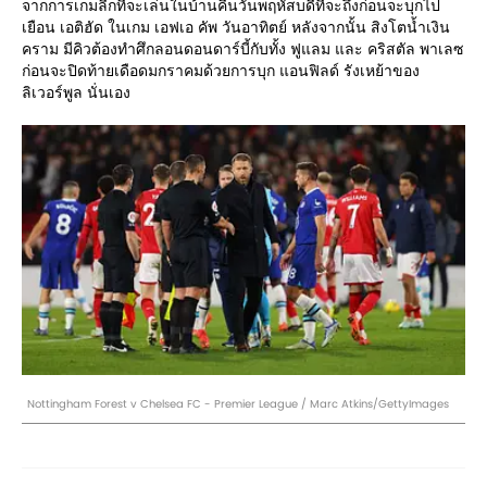
จากการเกมลีกที่จะเล่นในบ้านคืนวันพฤหัสบดีที่จะถึงก่อนจะบุกไป
เยือน เอติฮัด ในเกม เอฟเอ คัพ วันอาทิตย์ หลังจากนั้น สิงโตน้ำเงิน
คราม มีคิวต้องทำศึกลอนดอนดาร์บี้กับทั้ง ฟูแลม และ คริสตัล พาเลซ
ก่อนจะปิดท้ายเดือดมกราคมด้วยการบุก แอนฟิลด์ รังเหย้าของ
ลิเวอร์พูล นั่นเอง
Nottingham Forest v Chelsea FC - Premier League / Marc Atkins/GettyImages