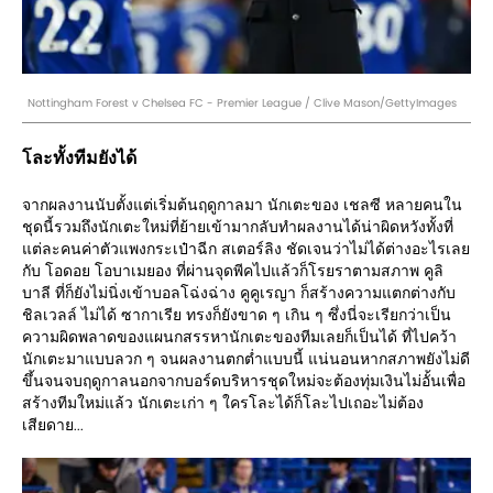
Nottingham Forest v Chelsea FC - Premier League / Clive Mason/GettyImages
โละทั้งทีมยังได้
จากผลงานนับตั้งแต่เริ่มต้นฤดูกาลมา นักเตะของ เชลซี หลายคนใน
ชุดนี้รวมถึงนักเตะใหม่ที่ย้ายเข้ามากลับทำผลงานได้น่าผิดหวังทั้งที่
แต่ละคนค่าตัวแพงกระเป๋าฉีก สเตอร์ลิง ชัดเจนว่าไม่ได้ต่างอะไรเลย
กับ โอดอย โอบาเมยอง ที่ผ่านจุดพีคไปแล้วก็โรยราตามสภาพ คูลิ
บาลี ที่ก็ยังไม่นิ่งเข้าบอลโฉ่งฉ่าง คูคูเรญา ก็สร้างความแตกต่างกับ
ชิลเวลล์ ไม่ได้ ซากาเรีย ทรงก็ยังขาด ๆ เกิน ๆ ซึ่งนี่จะเรียกว่าเป็น
ความผิดพลาดของแผนกสรรหานักเตะของทีมเลยก็เป็นได้ ที่ไปคว้า
นักเตะมาแบบลวก ๆ จนผลงานตกต่ำแบบนี้ แน่นอนหากสภาพยังไม่ดี
ขึ้นจนจบฤดูกาลนอกจากบอร์ดบริหารชุดใหม่จะต้องทุ่มเงินไม่อั้นเพื่อ
สร้างทีมใหม่แล้ว นักเตะเก่า ๆ ใครโละได้ก็โละไปเถอะไม่ต้อง
เสียดาย...