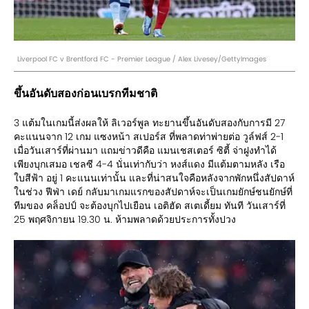
Liverpool FC v Brentford FC - Premier League / Alex Livesey/GettyImages
ขึ้นอันดับสองก่อนเบรกทีมชาติ
3 แต้มในเกมนี้ส่งผลให้ ลิเวอร์พูล ทะยานขึ้นอันดับสองกับการมี 27
คะแนนจาก 12 เกม แซงหน้า สเปอร์ส ที่พลาดท่าพ่ายต่อ วูล์ฟส์ 2-1
เมื่อวันเสาร์ที่ผ่านมา แถมข่าวดีคือ แมนเชสเตอร์ ซิตี้ จ่าฝูงทำได้
เพียงบุกเสมอ เชลซี 4-4 นั่นเท่ากับว่า หงส์แดง มีแต้มตามหลัง เรือ
ใบสีฟ้า อยู่ 1 คะแนนเท่านั้น และที่น่าสนใจคือหลังจากพักหนึ่งสัปดาห์
ในช่วง ฟีฟ่า เดย์ กลับมาเกมแรกของสัปดาห์จะเป็นเกมยักษ์ชนยักษ์ที่
ทีมของ คล็อปป์ จะต้องบุกไปเยือน เอติฮัด สเตเดี้ยม ทันที วันเสาร์ที่
25 พฤศจิกายน 19.30 น. ห้ามพลาดด้วยประการทั้งปวง