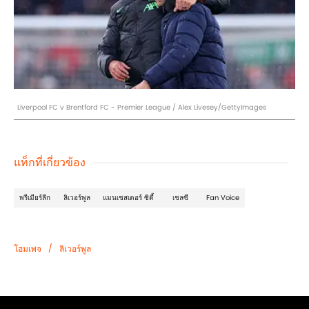
Liverpool FC v Brentford FC - Premier League / Alex Livesey/GettyImages
แท็กที่เกี่ยวข้อง
พรีเมียร์ลีก
ลิเวอร์พูล
แมนเชสเตอร์ ซิตี้
เชลซี
Fan Voice
/
โฮมเพจ
ลิเวอร์พูล