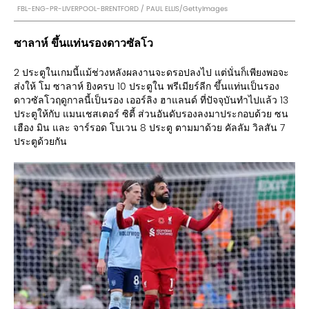
FBL-ENG-PR-LIVERPOOL-BRENTFORD / PAUL ELLIS/GettyImages
ซาลาห์ ขึ้นแท่นรองดาวซัลโว
2 ประตูในเกมนี้แม้ช่วงหลังผลงานจะดรอปลงไป แต่นั่นก็เพียงพอจะ
ส่งให้ โม ซาลาห์ ยิงครบ 10 ประตูใน พรีเมียร์ลีก ขึ้นแท่นเป็นรอง
ดาวซัลโวฤดูกาลนี้เป็นรอง เออร์ลิง ฮาแลนด์ ที่ปัจจุบันทำไปแล้ว 13
ประตูให้กับ แมนเชสเตอร์ ซิตี้ ส่วนอันดับรองลงมาประกอบด้วย ซน
เฮือง มิน และ จาร์รอด โบเวน 8 ประตู ตามมาด้วย คัลลัม วิลสัน 7
ประตูด้วยกัน