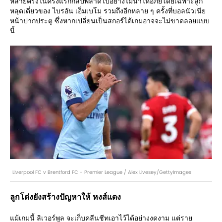
หลายครั้งในครึ่งแรกกลับพลาดไปอย่างไม่น่าให้อภัยโดยเฉพาะลูก
หลุดเดี่ยวของ ไบรอัน เอ็มเบโม รวมถึงอีกหลาย ๆ ครั้งที่บอลนัวเนีย
หน้าปากประตู ซึ่งหากเปลี่ยนเป็นสกอร์ได้เกมอาจจะไม่ขาดลอยแบบ
นี้
Liverpool FC v Brentford FC - Premier League / Alex Livesey/GettyImages
ลูกโด่งยังสร้างปัญหาให้ หงส์แดง
แม้เกมนี้ ลิเวอร์พูล จะเก็บคลีนชีทเอาไว้ได้อย่างงดงาม แต่ราย