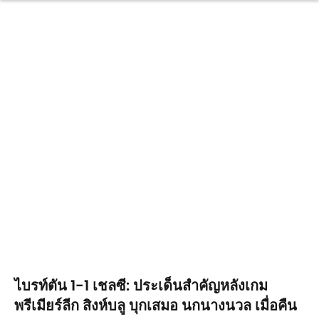
ไบรท์ตัน 1-1 เชลซี: ประเด็นสำคัญหลังเกม
พรีเมียร์ลีก สิงห์บลู บุกเสมอ นกนางนวล เมื่อคืน