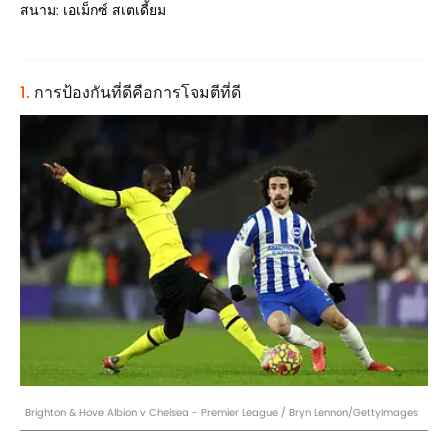
สนาม: เอเม็กซ์ สเตเดี้ยม
1.
การป้องกันที่ดีคือการโจมตีที่ดี
Brighton & Hove Albion v Chelsea - Premier League / Bryn Lennon/GettyImages