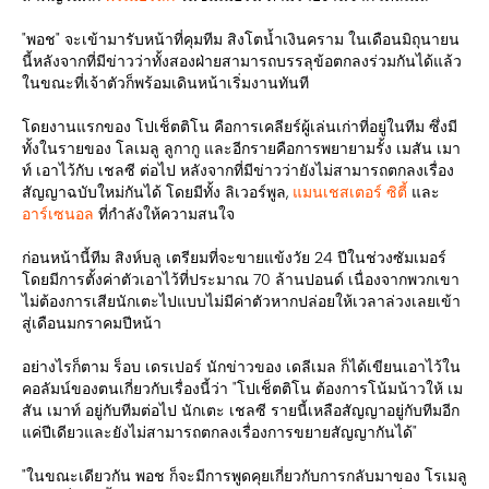
"พอช" จะเข้ามารับหน้าที่คุมทีม สิงโตน้ำเงินคราม ในเดือนมิถุนายน
นี้หลังจากที่มีข่าวว่าทั้งสองฝ่ายสามารถบรรลุข้อตกลงร่วมกันได้แล้ว
ในขณะที่เจ้าตัวก็พร้อมเดินหน้าเริ่มงานทันที
โดยงานแรกของ โปเช็ตติโน คือการเคลียร์ผู้เล่นเก่าที่อยู่ในทีม ซึ่งมี
ทั้งในรายของ โลเมลู ลูกากู และอีกรายคือการพยายามรั้ง เมสัน เมา
ท์ เอาไว้กับ เชลซี ต่อไป หลังจากที่มีข่าวว่ายังไม่สามารถตกลงเรื่อง
สัญญาฉบับใหม่กันได้ โดยมีทั้ง ลิเวอร์พูล,
แมนเชสเตอร์ ซิตี้
และ
อาร์เซนอล
ที่กำลังให้ความสนใจ
ก่อนหน้านี้ทีม สิงห์บลู เตรียมที่จะขายแข้งวัย 24 ปีในช่วงซัมเมอร์
โดยมีการตั้งค่าตัวเอาไว้ที่ประมาณ 70 ล้านปอนด์ เนื่องจากพวกเขา
ไม่ต้องการเสียนักเตะไปแบบไม่มีค่าตัวหากปล่อยให้เวลาล่วงเลยเข้า
สู่เดือนมกราคมปีหน้า
อย่างไรก็ตาม ร็อบ เดรเปอร์ นักข่าวของ เดลีเมล ก็ได้เขียนเอาไว้ใน
คอลัมน์ของตนเกี่ยวกับเรื่องนี้ว่า "โปเช็ตติโน ต้องการโน้มน้าวให้ เม
สัน เมาท์ อยู่กับทีมต่อไป นักเตะ เชลซี รายนี้เหลือสัญญาอยู่กับทีมอีก
แค่ปีเดียวและยังไม่สามารถตกลงเรื่องการขยายสัญญากันได้"
"ในขณะเดียวกัน พอช ก็จะมีการพูดคุยเกี่ยวกับการกลับมาของ โรเมลู