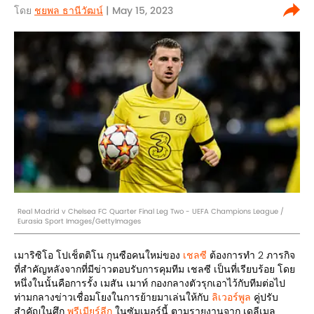
โดย
ชยพล ธานีวัฒน์
| May 15, 2023
Real Madrid v Chelsea FC Quarter Final Leg Two - UEFA Champions League /
Eurasia Sport Images/GettyImages
เมาริซิโอ โปเช็ตติโน กุนซือคนใหม่ของ
เชลซี
ต้องการทำ 2 ภารกิจ
ที่สำคัญหลังจากที่มีข่าวตอบรับการคุมทีม เชลซี เป็นที่เรียบร้อย โดย
หนึ่งในนั้นคือการรั้ง เมสัน เมาท์ กองกลางตัวรุกเอาไว้กับทีมต่อไป
ท่ามกลางข่าวเชื่อมโยงในการย้ายมาเล่นให้กับ
ลิเวอร์พูล
คู่ปรับ
สำคัญในศึก
พรีเมียร์ลีก
ในซัมเมอร์นี้ ตามรายงานจาก เดลีเมล