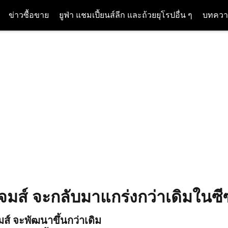
ข่าวซื้อขาย
ยูฟ่า แชมเปี้ยนส์ลีก และถ้วยยุโรปอื่น ๆ
บทควา
เจมส์ จะกลับมาแกร่งกว่าเดิมในซี
จมส์ จะพัฒนาขึ้นกว่าเดิม