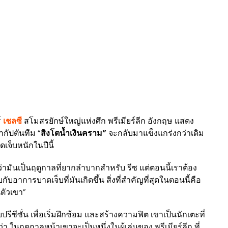
์
เชลซี
สโมสรยักษ์ใหญ่แห่งศึก พรีเมียร์ลีก อังกฤษ แสดง
กัปตันทีม “
สิงโตน้ำเงินคราม”
จะกลับมาแข็งแกร่งกว่าเดิม
เจ็บหนักในปีนี้
ดว่ามันเป็นฤดูกาลที่ยากลำบากสำหรับ รีซ แต่ตอนนี้เราต้อง
ับอาการบาดเจ็บที่มันเกิดขึ้น สิ่งที่สำคัญที่สุดในตอนนี้คือ
ตัวเขา”
ีซีซั่น เพื่อเริ่มฝึกซ้อม และสร้างความฟิต เขาเป็นนักเตะที่
า ในฤดูกาลหน้าเขาจะเป็นหนึ่งในผู้เล่นของ พรีเมียร์ลีก ที่