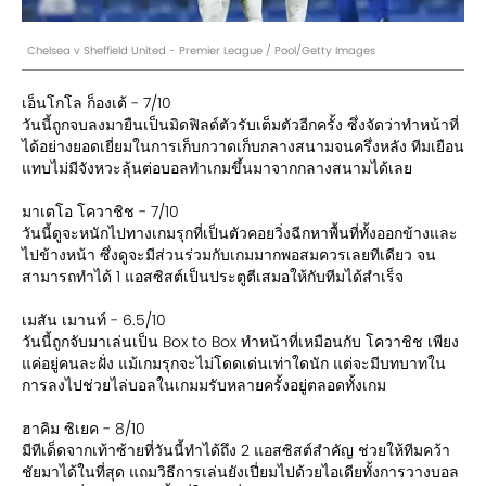
Chelsea v Sheffield United - Premier League / Pool/Getty Images
เอ็นโกโล ก็องเต้ - 7/10
วันนี้ถูกจบลงมายืนเป็นมิดฟิลด์ตัวรับเต็มตัวอีกครั้ง ซึ่งจัดว่าทำหน้าที่
ได้อย่างยอดเยี่ยมในการเก็บกวาดเก็บกลางสนามจนครึ่งหลัง ทีมเยือน
แทบไม่มีจังหวะลุ้นต่อบอลทำเกมขึ้นมาจากกลางสนามได้เลย
มาเตโอ โควาชิช - 7/10
วันนี้ดูจะหนักไปทางเกมรุกที่เป็นตัวคอยวิ่งฉีกหาพื้นที่ทั้งออกข้างและ
ไปข้างหน้า ซึ่งดูจะมีส่วนร่วมกับเกมมากพอสมควรเลยทีเดียว จน
สามารถทำได้ 1 แอสซิสต์เป็นประตูตีเสมอให้กับทีมได้สำเร็จ
เมสัน เมานท์ - 6.5/10
วันนี้ถูกจับมาเล่นเป็น Box to Box ทำหน้าที่เหมือนกับ โควาชิช เพียง
แค่อยู่คนละฝั่ง แม้เกมรุกจะไม่โดดเด่นเท่าใดนัก แต่จะมีบทบาทใน
การลงไปช่วยไล่บอลในเกมมรับหลายครั้งอยู่ตลอดทั้งเกม
ฮาคิม ซิเยค - 8/10
มีทีเด็ดจากเท้าซ้ายที่วันนี้ทำได้ถึง 2 แอสซิสต์สำคัญ ช่วยให้ทีมคว้า
ชัยมาได้ในที่สุด แถมวิธีการเล่นยังเปี่ยมไปด้วยไอเดียทั้งการวางบอล