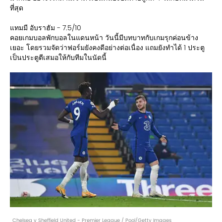
ที่สุด
แทมมี อับราฮัม - 7.5/10
คอยเกมบอลพักบอลในแดนหน้า วันนี้มีบทบาทกับเกมรุกค่อนข้าง
เยอะ โดยรวมจัดว่าฟอร์มยังคงดีอย่างต่อเนื่อง แถมยังทำได้ 1 ประตู
เป็นประตูตีเสมอให้กับทีมในนัดนี้
Chelsea v Sheffield United - Premier League / Pool/Getty Images