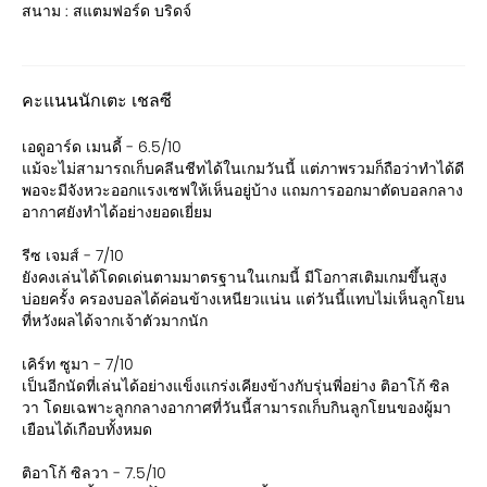
สนาม : สแตมฟอร์ด บริดจ์
คะแนนนักเตะ เชลซี
เอดูอาร์ด เมนดี้ - 6.5/10
แม้จะไม่สามารถเก็บคลีนชีทได้ในเกมวันนี้ แต่ภาพรวมก็ถือว่าทำได้ดี
พอจะมีจังหวะออกแรงเซฟให้เห็นอยู่บ้าง แถมการออกมาตัดบอลกลาง
อากาศยังทำได้อย่างยอดเยี่ยม
รีซ เจมส์ - 7/10
ยังคงเล่นได้โดดเด่นตามมาตรฐานในเกมนี้ มีโอกาสเติมเกมขึ้นสูง
บ่อยครั้ง ครองบอลได้ค่อนข้างเหนียวแน่น แต่วันนี้แทบไม่เห็นลูกโยน
ที่หวังผลได้จากเจ้าตัวมากนัก
เคิร์ท ซูมา - 7/10
เป็นอีกนัดที่เล่นได้อย่างแข็งแกร่งเคียงข้างกับรุ่นพี่อย่าง ติอาโก้ ซิล
วา โดยเฉพาะลูกกลางอากาศที่วันนี้สามารถเก็บกินลูกโยนของผู้มา
เยือนได้เกือบทั้งหมด
ติอาโก้ ซิลวา - 7.5/10