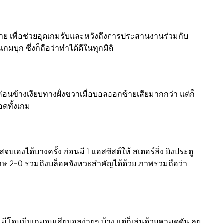
้าย เพื่อช่วยอุดเกมรับและหวังถึงการประสานงานร่วมกับ
กมบุก ซึ่งก็ถือว่าทำได้ดีในทุกมิติ
ค่อนข้างเงียบทางฝั่งขวาเมื่อบอลออกซ้ายเสียมากกว่า แต่ก็
ดทั้งเกม
าสจบเองได้บางครั้ง ก่อนมี 1 แอสซิสต์ให้ สเตอร์ลิ่ง ยิงประตู
โทษ 2-0 รวมถึงบล็อคจังหวะสำคัญได้ด้วย ภาพรวมถือว่า
ีโดนบีบเกมจนเสียบอลง่ายๆ บ้าง แต่ก็เล่นด้วยคามดุดัน ลุย