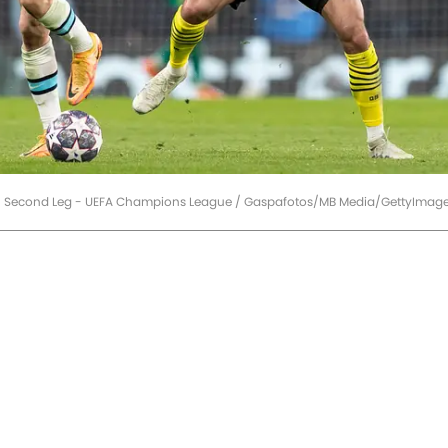
16 Second Leg - UEFA Champions League / Gaspafotos/MB Media/GettyImag