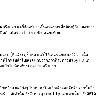
ึ่งแรก แต่ก็ต้องรับว่าเป็นงานยากเมื่อต้องสู้กับแผงกลาง
ยืนต่ำเน้นรับกว่า โควาซิช หน่อยด้วย
รก (ที่แม้จะดูล้ำหน้าแต่ก็ได้เล่นจนจบเพลย์) จากนั้น
าวนี้โดนจับล้ำไปเสีย) แต่ปรากฏว่าก็สังหารประตู 1-0 ได้
งยิงแป้กไปก่อนด้วย) ก่อนสิ้นครึ่งแรก
ชคร้าย กดโล่งๆ ไปชนเสาในแล้วเด้งออกอีกฝั่ง จากนั้นยิง
น้า ไม่เท่านั้น ยังสังหารจุดโทษไปจูบเสาเข้าเต็มๆ ยังดีที่ได้
้