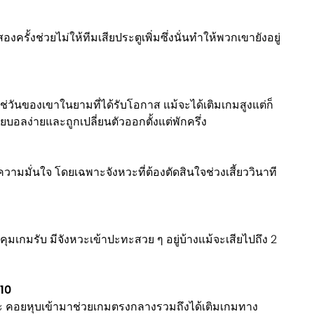
ครั้งช่วยไม่ให้ทีมเสียประตูเพิ่มซึ่งนั่นทำให้พวกเขายังอยู่
่ใช่วันของเขาในยามที่ได้รับโอกาส แม้จะได้เติมเกมสูงแต่ก็
บอลง่ายและถูกเปลี่ยนตัวออกตั้งแต่พักครึ่ง
วามมั่นใจ โดยเฉพาะจังหวะที่ต้องตัดสินใจช่วงเสี้ยววินาที
ง
ุมเกมรับ มีจังหวะเข้าปะทะสวย ๆ อยู่บ้างแม้จะเสียไปถึง 2
/10
ะ คอยหุบเข้ามาช่วยเกมตรงกลางรวมถึงได้เติมเกมทาง