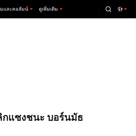
มและคอลัมน์
ดูเพิ่มเติม
พลิกแซงชนะ บอร์นมัธ