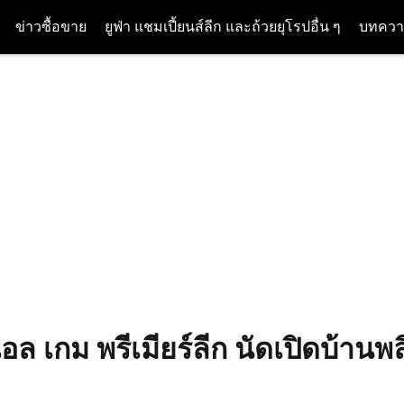
ข่าวซื้อขาย
ยูฟ่า แชมเปี้ยนส์ลีก และถ้วยยุโรปอื่น ๆ
บทควา
อล เกม พรีเมียร์ลีก นัดเปิดบ้าน