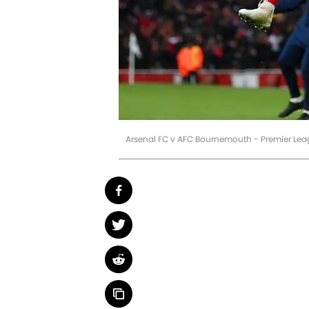
Arsenal FC v AFC Bournemouth - Premier Lea