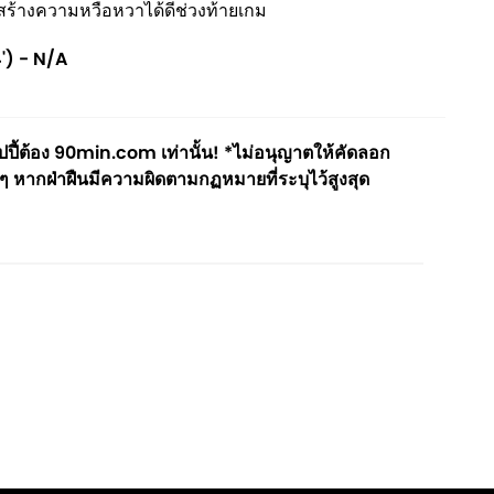
ร้างความหวือหวาได้ดีช่วงท้ายเกม
4') - N/A
ี้ต้อง 90min.com เท่านั้น! *ไม่อนุญาตให้คัดลอก
ๆ หากฝ่าฝืนมีความผิดตามกฏหมายที่ระบุไว้สูงสุด