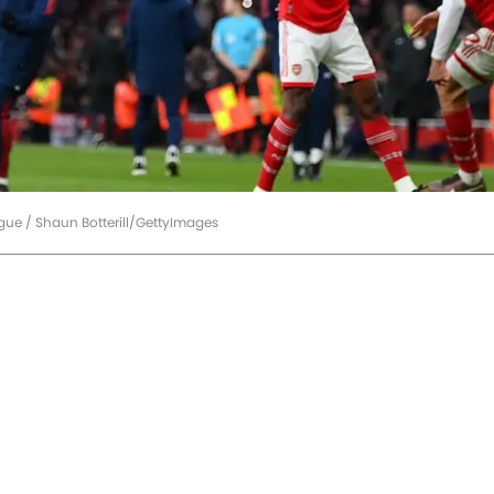
gue / Shaun Botterill/GettyImages