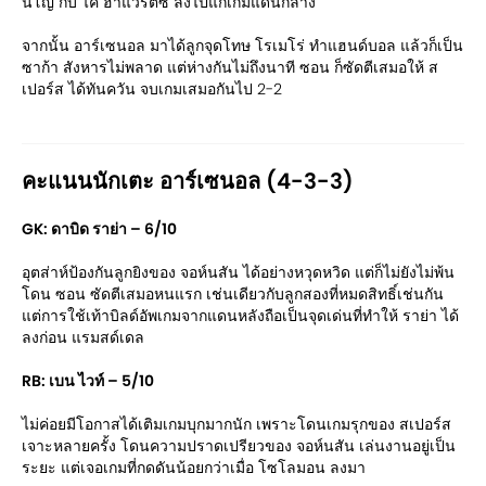
นโญ่ กับ ไค ฮาแวร์ตซ์ ลงไปแก้เกมแดนกลาง
จากนั้น อาร์เซนอล มาได้ลูกจุดโทษ โรเมโร่ ทำแฮนด์บอล แล้วก็เป็น
ซาก้า สังหารไม่พลาด แต่ห่างกันไม่ถึงนาที ซอน ก็ซัดตีเสมอให้ ส
เปอร์ส ได้ทันควัน จบเกมเสมอกันไป 2-2
คะแนนนักเตะ อาร์เซนอล (4-3-3)
GK: ดาบิด ราย่า – 6/10
อุตส่าห์ป้องกันลูกยิงของ จอห์นสัน ได้อย่างหวุดหวิด แต่ก็ไม่ยังไม่พ้น
โดน ซอน ซัดตีเสมอหนแรก เช่นเดียวกับลูกสองที่หมดสิทธิ์เช่นกัน
แต่การใช้เท้าบิลด์อัพเกมจากแดนหลังถือเป็นจุดเด่นที่ทำให้ ราย่า ได้
ลงก่อน แรมสด์เดล
RB: เบน ไวท์ – 5/10
ไม่ค่อยมีโอกาสได้เติมเกมบุกมากนัก เพราะโดนเกมรุกของ สเปอร์ส
เจาะหลายครั้ง โดนความปราดเปรียวของ จอห์นสัน เล่นงานอยู่เป็น
ระยะ แต่เจอเกมที่กดดันน้อยกว่าเมื่อ โซโลมอน ลงมา