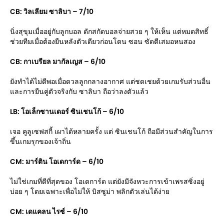
CB: วิลเลียม ซาลิบา – 7/10
นิ่งสุขุมเมื่ออยู่กับลูกบอล ดักสกัดบอลจ่ายสวย ๆ ให้เห็น แต่หมดสิทธิ์
ช่วยทีมเมื่อต้องยืนหลังตัวเดียวก่อนโดน ซอน ซัดตีเสมอหนสอง
CB: กาเบรียล มากัลเญส – 6/10
ยังทำได้ไม่ดีพอเมื่อดวลลูกกลางอากาศ แต่ชดเชยด้วยเกมรับส่วนอื่น
และการยืนคู่ตัวจริงกับ ซาลิบา ถือว่าลงตัวแล้ว
LB: โอเล็กซานเดอร์ ซินเชนโก้ – 6/10
เจอ คูลูเซฟสกี้ เผาได้หลายครั้ง แต่ ซินเชนโก้ ถือมีส่วนสำคัญในการ
ขึ้นเกมรุกของเจ้าถิ่น
CM: มาร์ติน โอเดการ์ด – 6/10
ไม่ใช่เกมที่ดีที่สุดของ โอเดการ์ด แต่ยังมีจังหวะการเข้าเพรสซิ่งอยู่
บ่อย ๆ โดยเฉพาะเพื่อไม่ให้ บิสซูม่า พลิกตัวเล่นได้ง่าย
CM: เดแคลน ไรซ์ – 6/10