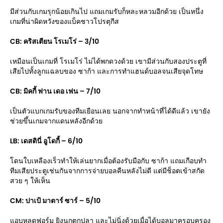
มีส่วนกับเกมรุกน้อยเกินไป แถมเกมรับก็หละหลวมอีกด้วย เป็นหนึ่ง
เกมที่น่าผิดหวังของแบ็คชาวโปรตุกีส
CB: คริสเตียน โรเมโร่ – 3/10
เหมือนเป็นเกมที่ โรเมโร่ ไม่ได้พกดวงด้วย เขามีส่วนกับสองประตูที่
เสียไปทั้งลูกแฉลบของ ซาก้า และการทำแฮนด์บอลจนเสียจุดโทษ
CB: มิคกี้ ฟาน เดอ เฟน – 7/10
เป็นตัวแบกเกมรับของทีมเยือนเลย นอกจากทำหน้าที่ได้ดีแล้ว เขายัง
ช่วยขึ้นเกมจากแดนหลังอีกด้วย
LB: เดสตินี่ อูโดกี้ – 6/10
โดนใบเหลืองเร็วทำให้เล่นยากเมื่อต้องรับมือกับ ซาก้า แถมเกือบทำ
ทีมเสียประตูเช่นกันจากการจ่ายบอลคืนหลังไม่ดี แต่มีช็อตเข้าสกัด
สวย ๆ ให้เห็น
CM: ปาเป้ มาตาร์ ซาร์ – 5/10
แอบหลุดฟอร์ม ยิงนกตกปลา และไม่นิ่งด้วยเมื่อได้บอลมาครอบครอง