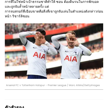
การที่ไม่ใช่หน้าเป้าธรรมชาติทำให้ ซอน ต้องดิ้นรนในการพักบอล
และถูกจับล้ำหน้าหลายครั้ง แต่
การจบสกอร์ที่เฉียบขาดคือสิ่งที่เขาถูกจับเล่นในตำแหน่งดังกล่าวก่อน
หน้า ริชาร์ลิซอน
Arsenal FC v Tottenham Hotspur - Premier League / Marc Atkins/GettyImages
ตัวสำรอง