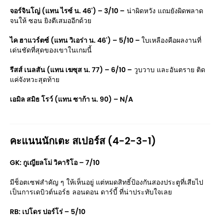
จอร์จินโญ่ (แทน ไรซ์ น. 46') – 3/10 –
น่าผิดหวัง แถมยังผิดพลาด
จนให้ ซอน ยิงตีเสมออีกด้วย
ไค ฮาแวร์ตซ์ (แทน วิเอร่า น. 46') – 5/10 –
ใบเหลืองคือผลงานที่
เด่นชัดที่สุดของเขาในเกมนี้
รีสส์ เนลสัน (แทน เฆซุส น. 77) – 6/10 –
วูบวาบ และอันตราย ติด
แค่จังหวะสุดท้าย
เอมิล สมิธ โรว์ (แทน ซาก้า น. 90) – N/A
คะแนนนักเตะ สเปอร์ส (4-2-3-1)
GK: กูเญียลโม่ วิคาริโอ – 7/10
มีช็อตเซฟสำคัญ ๆ ให้เห็นอยู่ แต่หมดสิทธิ์ป้องกันสองประตูที่เสียไป
เป็นการเดบิวต์นอร์ธ ลอนดอน ดาร์บี้ ที่น่าประทับใจเลย
RB: เปโดร ปอร์โร่ – 5/10