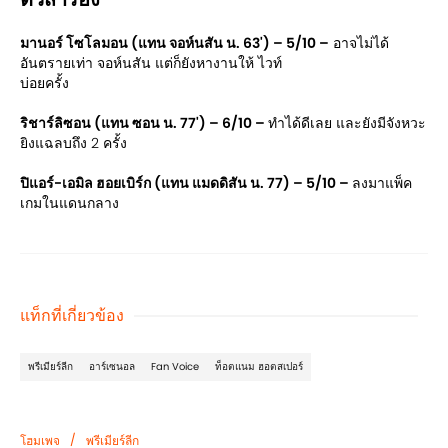
มานอร์ โซโลมอน (แทน จอห์นสัน น. 63') – 5/10 –
อาจไม่ได้
อันตรายเท่า จอห์นสัน แต่ก็ยังหางานให้ ไวท์
บ่อยครั้ง
ริชาร์ลิซอน (แทน ซอน น. 77') – 6/10 –
ทำได้ดีเลย และยังมีจังหวะ
ยิงแฉลบถึง 2 ครั้ง
ปิแอร์-เอมิล ฮอยเบิร์ก (แทน แมดดิสัน น. 77) – 5/10 –
ลงมาแพ็ค
เกมในแดนกลาง
แท็กที่เกี่ยวข้อง
พรีเมียร์ลีก
อาร์เซนอล
Fan Voice
ท็อตแนม ฮอตสเปอร์
/
โฮมเพจ
พรีเมียร์ลีก