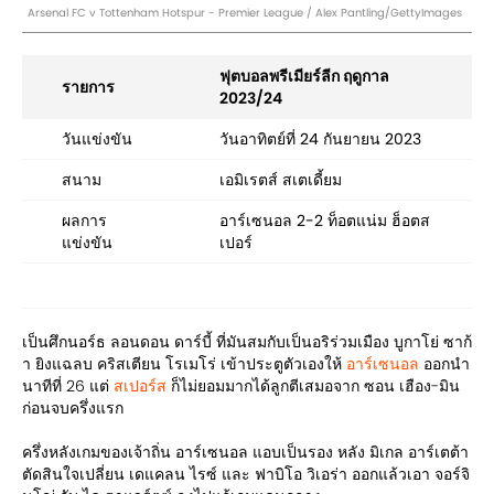
Arsenal FC v Tottenham Hotspur - Premier League / Alex Pantling/GettyImages
ฟุตบอลพรีเมียร์ลีก ฤดูกาล
รายการ
2023/24
วันแข่งขัน
วันอาทิตย์ที่ 24 กันยายน 2023
สนาม
เอมิเรตส์ สเตเดี้ยม
ผลการ
อาร์เซนอล 2-2 ท็อตแน่ม ฮ็อตส
แข่งขัน
เปอร์
เป็นศึกนอร์ธ ลอนดอน ดาร์บี้ ที่มันสมกับเป็นอริร่วมเมือง บูกาโย่ ซาก้
า ยิงแฉลบ คริสเตียน โรเมโร่ เข้าประตูตัวเองให้
อาร์เซนอล
ออกนำ
นาทีที่ 26 แต่
สเปอร์ส
ก็ไม่ยอมมากได้ลูกตีเสมอจาก ซอน เฮือง-มิน
ก่อนจบครึ่งแรก
ครึ่งหลังเกมของเจ้าถิ่น อาร์เซนอล แอบเป็นรอง หลัง มิเกล อาร์เตต้า
ตัดสินใจเปลี่ยน เดแคลน ไรซ์ และ ฟาบิโอ วิเอร่า ออกแล้วเอา จอร์จิ