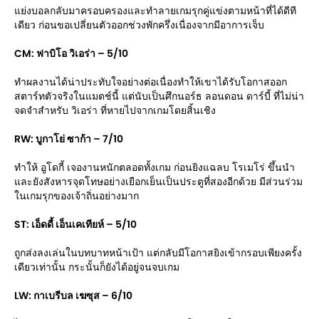
แย่งบอลกลับมาครอบครองและทำลายเกมรุกคู่แข่งตามหน้าที่ได้ดีที
เดียว ก่อนขอเปลี่ยนตัวออกช่วงพักครึ่งเนื่องจากมีอาการเจ็บ
CM: ฟาบิโอ วิเอร่า – 5/10
ทำผลงานได้น่าประทับใจอย่างต่อเนื่องทำให้เขาได้รับโอกาสออก
สตาร์ทตัวจริงในแมตช์นี้ แต่นับเป็นศึกนอร์ธ ลอนดอน ดาร์บี้ ที่ไม่น่า
จดจำสำหรับ วิเอร่า ที่หายไปจากเกมโดยสิ้นเชิง
RW: บูกาโย่ ซาก้า – 7/10
ทำให้ อูโดกี้ เจองานหนักตลอดทั้งเกม ก่อนยิงแฉลบ โรเมโร่ ขึ้นนำ
และยังสังหารจุดโทษอย่างเยือกเย็นเป็นประตูที่สองอีกด้วย มีส่วนร่วม
ในเกมรุกของเจ้าถิ่นอย่างมาก
ST: เอ็ดดี้ เอ็นเคเทียห์ – 5/10
ถูกส่งลงเล่นในบทบาทหน้าเป้า แต่กลับมีโอกาสยิงเข้ากรอบเพียงครั้ง
เดียวเท่านั้น กระนั้นก็ยังได้อยู่จนจบเกม
LW: กาเบรีบล เฆซุส – 6/10