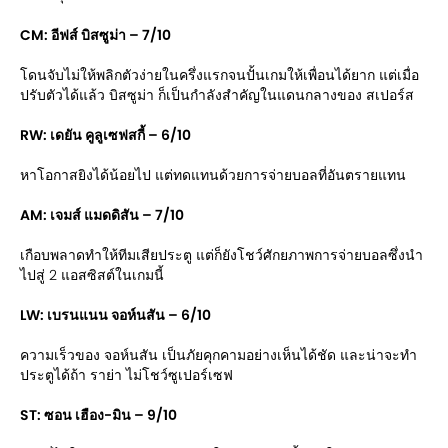
CM: อีฟส์ บิสซูม่า – 7/10
โดนจับไม่ให้พลิกตัวง่ายในครึ่งแรกจนปั้นเกมให้เพื่อนได้ยาก แต่เมื่อ
ปรับตัวได้แล้ว บิสซูม่า ก็เป็นกำลังสำคัญในแดนกลางของ สเปอร์ส
RW: เดยัน คูลูเซฟสกี้ – 6/10
หาโอกาสยิงได้น้อยไป แต่ทดแทนด้วยการจ่ายบอลที่อันตรายแทน
AM: เจมส์ แมดดิสัน – 7/10
เกือบพลาดทำให้ทีมเสียประตู แต่ก็ยังโชว์ศักยภาพการจ่ายบอลซึ่งนำ
ไปสู่ 2 แอสซิสต์ในเกมนี้
LW: เบรนแนน จอห์นสัน – 6/10
ความเร็วของ จอห์นสัน เป็นภัยคุกคามอย่างเห็นได้ชัด และน่าจะทำ
ประตูได้ถ้า ราย่า ไม่โชว์ซูเปอร์เซฟ
ST: ซอน เฮือง-มิน – 9/10