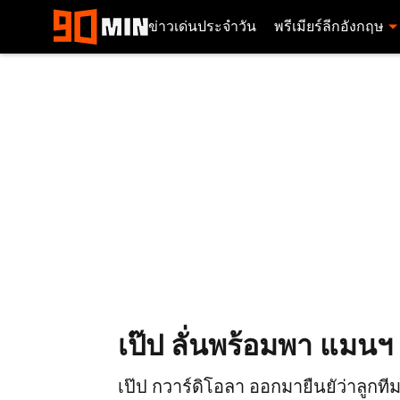
ข่าวเด่นประจำวัน
พรีเมียร์ลีกอังกฤษ
เป๊ป ลั่นพร้อมพา แมนฯ 
เป๊ป กวาร์ดิโอลา ออกมายืนยัว่าลูกท