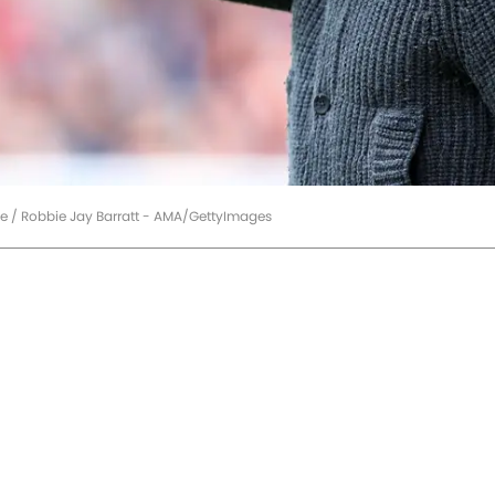
ue / Robbie Jay Barratt - AMA/GettyImages