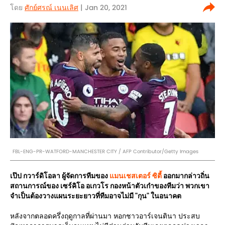
โดย
ศักย์ศรณ์ เนนเลิศ
| Jan 20, 2021
FBL-ENG-PR-WATFORD-MANCHESTER CITY / AFP Contributor/Getty Images
เป๊ป กวาร์ดิโอลา ผู้จัดการทีมของ
แมนเชสเตอร์ ซิตี้
ออกมากล่าวถิ่น
สถานการณ์ของ เซร์คิโอ อเกวโร กองหน้าตัวเก๋าของทีมว่า พวกเขา
จำเป็นต้องวางแผนระยะยาวที่ทีมอาจไม่มี "กุน" ในอนาคต
หลังจากตลอดครึ่งฤดูกาลที่ผ่านมา หอกชาวอาร์เจนตินา ประสบ