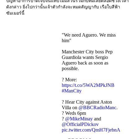
ปัญหาอาการบาดเจ็บจนแทบไม่มีส่วนร่วมกับทีมเลยตลอดช่วงเวลา
ดังกล่าว ยิ่งไปกว่านั้นเจ้าตัวกำลังจะหมดสัญญากับ เรือใบสีฟ้า
ซัมเมอร์นี้
"We need Aguero. We miss
him"
Manchester City boss Pep
Guardiola wants Sergio
Aguero back as soon as
possible.
? More:
https://t.co/5WA2MPkJNB
#ManCity
? Hear City against Aston
Villa on
@BBCRadioManc
.
? Weds 6pm
?
@MikeMinay
and
@OfficialPDickov
pic.twitter.com/QmH7FjebnA