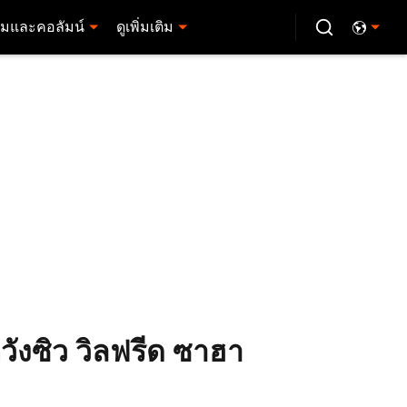
มและคอลัมน์
ดูเพิ่มเติม
วังซิว วิลฟรีด ซาฮา