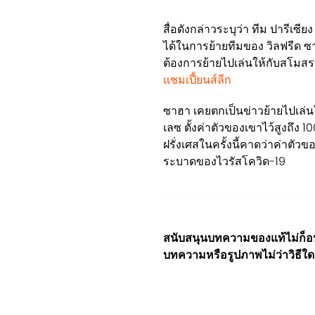
สื่อดังกล่าวระบุว่า ทีม ปารีเซ
ได้ในการย้ายทีมของ วิลฟรีด ซา
ต้องการย้ายไปเล่นให้กับสโมส
แชมเปี้ยนส์ลีก
ซาฮา เคยตกเป็นข่าวย้ายไปเล่น
เลซ ตั้งค่าตัวของเขาไว้สูงถึง 
ฝรั่งเศสในครั้งนี้คาดว่าค่าตั
ระบาดของไวรัสโควิด-19
สนับสนุนบทความของแท้ไม่ก็อปป
บทความหรือรูปภาพไม่ว่าวิธีใด