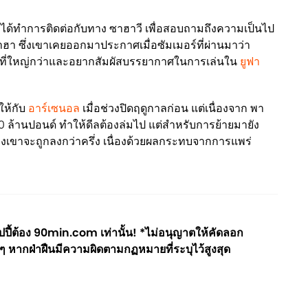
ียง ได้ทำการติดต่อกับทาง ซาฮาวี เพื่อสอบถามถึงความเป็นไป
ฮา ซึ่งเขาเคยออกมาประกาศเมื่อซัมเมอร์ที่ผ่านมาว่า
รที่ใหญ่กว่าและอยากสัมผัสบรรยากาศในการเล่นใน
ยูฟา
ให้กับ
อาร์เซนอล
เมื่อช่วงปิดฤดูกาลก่อน แต่เนื่องจาก พา
100 ล้านปอนด์ ทำให้ดีลต้องล่มไป แต่สำหรับการย้ายมายัง
วของเขาจะถูกลงกว่าครึ่ง เนื่องด้วยผลกระทบจากการแพร่
ี้ต้อง 90min.com เท่านั้น! *ไม่อนุญาตให้คัดลอก
ๆ หากฝ่าฝืนมีความผิดตามกฏหมายที่ระบุไว้สูงสุด