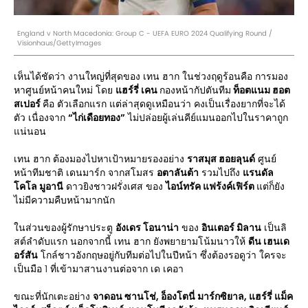
England v North Macedonia: Group C - UEFA EURO 2024 Qualifying Round /
Visionhaus/GettyImages
เห็นได้ชัดว่า งานใหญ่ที่สุดของ เทน ฮาก ในช่วงฤดูร้อนคือ การมอง
หาศูนย์หน้าคนใหม่ โดย
แฮร์รี่ เคน
กองหน้ากัปตันทีม
ท็อตแนม ฮอต
สเปอร์
คือ ตัวเลือกแรก แต่ล่าสุดดูเหมือนว่า คงเป็นเรื่องยากที่จะได้
ตัว เนื่องจาก
“ไก่เดือยทอง”
ไม่ปล่อยผู้เล่นคีย์แมนออกไปในราคาถูก
แน่นอน
เทน ฮาก ต้องมองไปหาเป้าหมายรองอย่าง
ราสมุส ฮอยลุนด์
ศูนย์
หน้าทีมชาติ เดนมาร์ก จากสโมสร
อตาลันต้า
รวมไปถึง
แรนดัล
โคโล มูอานี
ดาวยิงชาวฝรั่งเศส ของ
ไอน์ทรัค แฟร้งค์เฟิร์ต
แต่ก็ยัง
ไม่มีความคืบหน้ามากนัก
ในส่วนของผู้รักษาประตู
อังเดร โอนาน่า
ของ
อินเตอร์ มิลาน
เป็นลิ
สต์ลำดับแรก นอกจากนี้ เทน ฮาก ยังพยายามโน้มนาวให้
ดีน เฮนเด
อร์สัน
โกล์ชาวอังกฤษอยู่กับทีมต่อไปในปีหน้า ซึ่งต้องรอดูว่า ใครจะ
เป็นมือ 1 ที่เข้ามาสานงานต่อจาก เด เคอา
ขณะที่นักเตะอย่าง
จาดอน ซานโช่, อ็องโตนี่ มาร์กซิยาล, แฮร์รี่ แม็ค