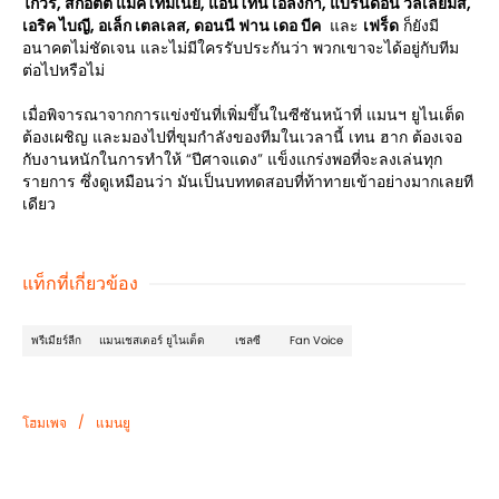
ไกวร์, สก็อตต์ แม็คโทมิเนย์, แอนโทนี เอลังก้า, แบรนดอน วิลเลียมส์,
เอริค ไบญี, อเล็ก เตลเลส, ดอนนี ฟาน เดอ บีค
และ
เฟร็ด
ก็ยังมี
อนาคตไม่ชัดเจน และไม่มีใครรับประกันว่า พวกเขาจะได้อยู่กับทีม
ต่อไปหรือไม่
เมื่อพิจารณาจากการแข่งขันที่เพิ่มขึ้นในซีซันหน้าที่ แมนฯ ยูไนเต็ด
ต้องเผชิญ และมองไปที่ขุมกำลังของทีมในเวลานี้ เทน ฮาก ต้องเจอ
กับงานหนักในการทำให้ “ปีศาจแดง” แข็งแกร่งพอที่จะลงเล่นทุก
รายการ ซึ่งดูเหมือนว่า มันเป็นบททดสอบที่ท้าทายเข้าอย่างมากเลยที
เดียว
แท็กที่เกี่ยวข้อง
พรีเมียร์ลีก
แมนเชสเตอร์ ยูไนเต็ด
เชลซี
Fan Voice
/
โฮมเพจ
แมนยู