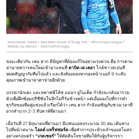
Manchester United v Real Betis: Round of 16 Leg One - UEFA Europa League /
Robbie Jay Barratt - AMA/GettyImages
ขณะเดียวกัน เทน ฮาก มีปัญหาที่ต้องแก้ไขอย่างเร่งด่วน คือ การตาม
ล่านายทวารคนใหม่เข้ามาแทนที่
ดาบิด เด เคอา
โกล์ชาวสเปนที่
หมดสัญญากับทีมไปแล้ว และยังต้องมองหากองหน้าเบอร์ 9 ระดับ
คุณภาพเข้ามาล่าตาข่ายอีกด้วย
บรรดานักเตะ และสตาฟฟ์โค้ช แมนฯ ยูไนเต็ด กำลังจะกลับมารวม
ตัวเพื่อฝึกซ้อมปรีซีซันในอีกไม่กี่วันข้างหน้า แต่เมื่อมองไปที่การทำ
ธุรกิจของทีมคู่แข่งแล้วเรียกได้ว่า เทน ฮาก กำลังเผชิญกับช่วงเวลาที่
ยากลำบาก 2-3 สัปดาห์ที่ผ่านมา
เมื่อวันที่ 27 มิถุนายนที่ผ่านมา มีแฟนบอลประมาณ 30 คน เดินทาง
ไปที่หน้าสนาม
โอลด์ แทร็ฟฟอร์ด
เพื่อทำการประท้วงเจ้าของสโมสร
อย่างครอบครัว
“เกลเซอร์”
ให้ตัดสินใจขายทีมให้กับผู้บริหารรา