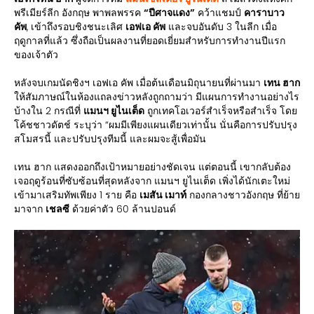
พรีเมียร์ลีก อังกฤษ พาพลพรรค
“ปีศาจแดง”
คว้าแชมป์
คาราบาว
คัพ
, เข้าถึงรอบชิงชนะเลิศ
เอฟเอ คัพ
และจบอันดับ 3 ในลีก เมื่อ
ฤดูกาลที่แล้ว ซึ่งถือเป็นผลงานที่ยอดเยี่ยมสำหรับการทำงานปีแรก
ของเจ้าตัว
หลังจบเกมนัดชิงฯ เอฟเอ คัพ เมื่อต้นเดือนมิถุนายนที่ผ่านมา
เทน ฮาก
ให้สัมภาษณ์ในห้องแถลงข่าวหลังถูกถามว่า มีแผนการทำงานอย่างไร
บ้างใน 2 กรณีที่
แมนฯ ยูไนเต็ด
ถูกเทคโอเวอร์สำเร็จหรือสำเร็จ โดย
โค้ชชาวดัตช์ ระบุว่า “ผมมีเพียงแผนเดียวเท่านั้น นั่นคือการปรับปรุง
สโมสรนี้ และปรับปรุงทีมนี้ และผมจะสู้เพื่อมัน
เทน ฮาก แสดงออกถึงเป้าหมายอย่างชัดเจน แต่ตอนนี้ เขากลับต้อง
เจอฤดูร้อนที่ซับซ้อนที่สุดหลังจาก แมนฯ ยูไนเต็ด เพิ่งได้นักเตะใหม่
เข้ามาเสริมทัพเพียง 1 ราย คือ
เมสัน เมาท์
กองกลางชาวอังกฤษ ที่ย้าย
มาจาก
เชลซี
ด้วยค่าตัว 60 ล้านปอนด์