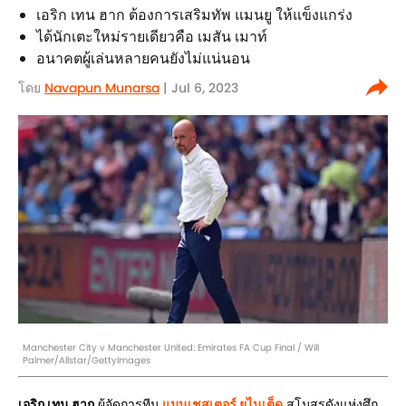
เอริก เทน ฮาก ต้องการเสริมทัพ แมนยู ให้แข็งแกร่ง
ได้นักเตะใหม่รายเดียวคือ เมสัน เมาท์
อนาคตผู้เล่นหลายคนยังไม่แน่นอน
โดย
Navapun Munarsa
| Jul 6, 2023
Manchester City v Manchester United: Emirates FA Cup Final / Will
Palmer/Allstar/GettyImages
เอริก เทน ฮาก
ผู้จัดการทีม
แมนเชสเตอร์ ยูไนเต็ด
สโมสรดังแห่งศึก