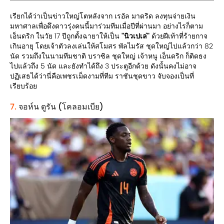
เรียกได้ว่าเป็นข่าวใหญ่โตหลังจาก เรอัล มาดริด ลงทุนจ่ายเงิน
มหาศาลเพื่อดึงดาวรุ่งคนนี้มาร่วมทีมเมื่อปีที่ผ่านมา อย่างไรก็ตาม
เอ็นดริก ในวัย 17 ปีถูกตั้งฉายาให้เป็น
"นิวเปเล่"
ด้วยฝีเท้าที่ร้ายกาจ
เกินอายุ โดยเจ้าตัวลงเล่นให้สโมสร พัลไมรัส ชุดใหญ่ไปแล้วกว่า 82
นัด รวมถึงในนามทีมชาติ บราซิล ชุดใหญ่ เจ้าหนู เอ็นดริก ก็ติดธง
ไปแล้วถึง 5 นัด และยังทำได้ถึง 3 ประตูอีกด้วย ดังนั้นคงไม่อาจ
ปฏิเสธได้ว่านี่คือเพชรเม็ดงามที่ทีม ราชันชุดขาว จับจองเป็นที่
เรียบร้อย
7.
จอห์น ดูรัน (โคลอมเบีย)