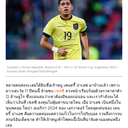
Ecuador v Korea Republic: Round of 16 - FIFA U-20 World Cup Argentina 2023 /
Eurasia Sport Images/GettyImages
หลายคนคงจะเคยได้ยินชื่อเจ้าหนู เคนดรี้ ปาเอซ มาบ้างแล้ว เพราะ
ดาวเตะวัย 17 ปีคนนี้ ย้ายซบ
เชลซี
ล่วงหน้าเรียบร้อยด้วยราคาค่าตัว
12 ล้านยูโร ซึ่งแน่นอนว่าเขาต้องมีของแน่นอน และเรากำลังจะได้
เห็นว่าเงินที่ เชลซี ลงทุนไปคุ้มค่าขนาดไหน เมื่อ ปาเอซ เป็นหนึ่งใน
ขุนพลลุย โคปา อเมริกา 2024 ของ เอกวาดอร์ โดยจุดเด่นของ เคน
ดรี้ ปาเอซ คือความคล่องแคล่วว่องไวในการไปกับบอล รวมถึงการจบ
สกอร์อันเด็ดขาด ทำให้เจ้าหนูเท้าไฟคนนี้เป็นที่น่าจับตามองคนหนึ่ง
เลย