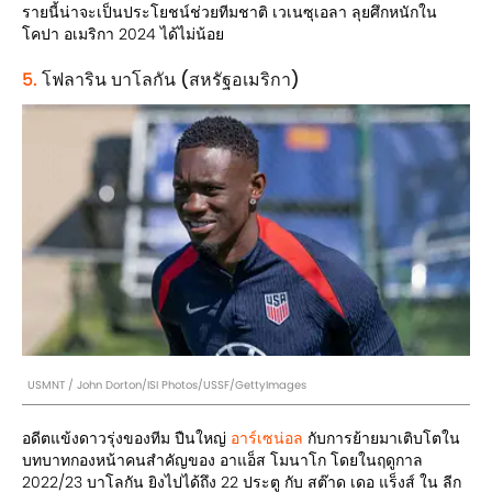
รายนี้น่าจะเป็นประโยชน์ช่วยทีมชาติ เวเนซุเอลา ลุยศึกหนักใน
โคปา อเมริกา 2024 ได้ไม่น้อย
5.
โฟลาริน บาโลกัน (สหรัฐอเมริกา)
USMNT / John Dorton/ISI Photos/USSF/GettyImages
อดีตแข้งดาวรุ่งของทีม ปืนใหญ่
อาร์เซน่อล
กับการย้ายมาเติบโตใน
บทบาทกองหน้าคนสำคัญของ อาแอ็ส โมนาโก โดยในฤดูกาล
2022/23 บาโลกัน ยิงไปได้ถึง 22 ประตู กับ สต๊าด เดอ แร็งส์ ใน ลีก