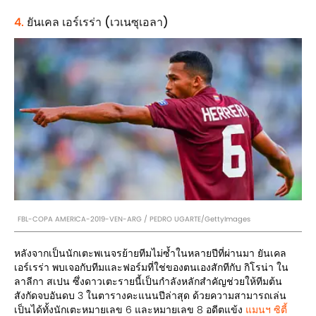
4.
ยันเคล เอร์เรร่า (เวเนซุเอลา)
FBL-COPA AMERICA-2019-VEN-ARG / PEDRO UGARTE/GettyImages
หลังจากเป็นนักเตะพเนจรย้ายทีมไม่ซ้ำในหลายปีที่ผ่านมา ยันเคล
เอร์เรร่า พบเจอกับทีมและฟอร์มที่ใช่ของตนเองสักทีกับ กิโรน่า ใน
ลาลีกา สเปน ซึ่งดาวเตะรายนี้เป็นกำลังหลักสำคัญช่วยให้ทีมต้น
สังกัดจบอันดบ 3 ในตารางคะแนนปีล่าสุด ด้วยความสามารถเล่น
เป็นได้ทั้งนักเตะหมายเลข 6 และหมายเลข 8 อดีตแข้ง
แมนฯ ซิตี้