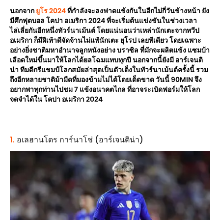
นอกจาก
ยูโร 2024
ที่กำลังจะลงฟาดแข้งกันในอีกไม่กี่วันข้างหน้า ยัง
มีศึกฟุตบอล โคปา อเมริกา 2024 ที่จะเริ่มต้นแข่งขันในช่วงเวลา
ไล่เลี่ยกันอีกหนึ่งทัวร์นาเม้นต์ โดยแน่นอนว่าเหล่านักเตะจากทวีป
อเมริกา ก็มีฝีเท้าดีจัดจ้านไม่แพ้นักเตะ ยุโรป เลยทีเดียว โดยเฉพาะ
อย่างยิ่งชาติมหาอำนาจลูกหนังอย่าง บราซิล ที่มักจะผลิตแข้ง แซมบ้า
เลือดใหม่ขึ้นมาให้โลกได้ยลโฉมแทบทุกปี นอกจากนี้ยังมี อาร์เจนติ
น่า ทีมดีกรีแชมป์โลกสมัยล่าสุดเป็นตัวเต็งในทัวร์นาเม้นต์ครั้งนี้ รวม
ถึงอีกหลายชาติม้ามืดที่มองข้ามไม่ได้โดยเด็ดขาด วันนี้ 90MIN จึง
อยากพาทุกท่านไปชม 7 แข้งอนาคตไกล ที่อาจระเบิดฟอร์มให้โลก
จดจำได้ใน โคปา อเมริกา 2024
1.
อเลฮานโดร การ์นาโช่ (อาร์เจนติน่า)