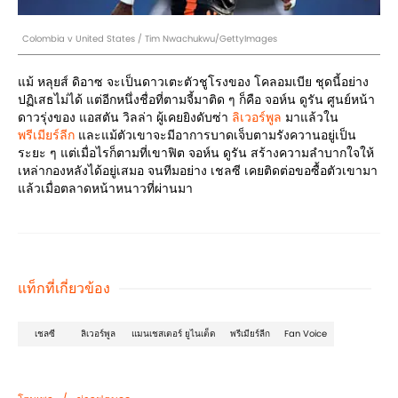
Colombia v United States / Tim Nwachukwu/GettyImages
แม้ หลุยส์ ดิอาซ จะเป็นดาวเตะตัวชูโรงของ โคลอมเบีย ชุดนี้อย่าง
ปฏิเสธไม่ได้ แต่อีกหนึ่งชื่อที่ตามจี้มาติด ๆ ก็คือ จอห์น ดูรัน ศูนย์หน้า
ดาวรุ่งของ แอสตัน วิลล่า ผู้เคยยิงดับซ่า
ลิเวอร์พูล
มาแล้วใน
พรีเมียร์ลีก
และแม้ตัวเขาจะมีอาการบาดเจ็บตามรังควานอยู่เป็น
ระยะ ๆ แต่เมื่อไรก็ตามที่เขาฟิต จอห์น ดูรัน สร้างความลำบากใจให้
เหล่ากองหลังได้อยู่เสมอ จนทีมอย่าง เชลซี เคยติดต่อขอซื้อตัวเขามา
แล้วเมื่อตลาดหน้าหนาวที่ผ่านมา
แท็กที่เกี่ยวข้อง
เชลซี
ลิเวอร์พูล
แมนเชสเตอร์ ยูไนเต็ด
พรีเมียร์ลีก
Fan Voice