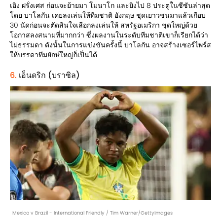
เอิง ฝรั่งเศส ก่อนจะย้ายมา โมนาโก และยิงไป 8 ประตูในซีซันล่าสุด
โดย บาโลกัน เคยลงเล่นให้ทีมชาติ อังกฤษ ชุดเยาวชนมาแล้วเกือบ
30 นัดก่อนจะตัดสินใจเลือกลงเล่นให้ สหรัฐอเมริกา ชุดใหญ่ด้วย
โอกาสลงสนามที่มากกว่า ซึ่งผลงานในระดับทีมชาติเขาก็เรียกได้ว่า
ไม่ธรรมดา ดังนั้นในการแข่งขันครั้งนี้ บาโลกัน อาจสร้างเซอร์ไพร์ส
ให้บรรดาทีมยักษ์ใหญ่ก็เป็นได้
6.
เอ็นดริก (บราซิล)
Mexico v Brazil - International Friendly / Tim Warner/GettyImages