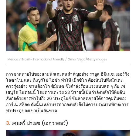
Mexico v Brazil - International Friendly / Omar Vega/GettyImages
การขาดหายไปของสามนักเตะคนสำคัญอย่าง ราอูล ฮิมิเนซ, เฮอร์วิง
โลซาโน, และ กีเญร์โม่ โอชัว ทำให้ เม็กซิโก ต้องหันไปพึ่งนักเตะ
ดาวรุ่งอย่าง ซานติอาโก ฆิมิเนซ ซึ่งกำลังร้อนแรงแบบสุด ๆ กับ เฟ
เยนูร์ด ในตอนนี้ โดยดาวเตะวัย 23 ปีรายนี้เป็นกำลังหลักให้ทีมต้น
สังกัดด้วยการทำไปถึง 26 ประตูในซีซันล่าสุดภายใต้การคุมทีมของ
อาร์เน่ สล็อต ดังนั้นเหล่าบรรดากองหลังจึงไม่ควรประมาททักษะการ
ทำประตูของเขาเป็นอันขาด
3.
เคนดรี้ ปาเอซ (เอกวาดอร์)