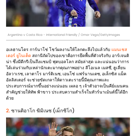
Argentina v Costa Rica - International Friendly / Omar Vega/GettyImages
อเลฮานโดร การ์นาโช่ โชว์ผลงานให้โลกตะลึงไปแล้วกับ
แมนเชส
เตอร์ ยูไนเต็ด
สถานีถัดไปของเขาคือการยึดพื้นที่ตัวจริงกับ อาร์เจนติ
น่า ซึ่งมีดีกรีเป็นถึงแชมป์ ฟุตบอลโลก สมัยล่าสุด และแน่นอนว่าการ
ได้เล่นร่วมกับเหล่านักเตะมากคุณภาพอย่าง ลีโอเนล เมสซี, ฮูเลี่ยน
อัลวาเรซ, เลาตาโร มาร์ติเนซ, เอนโซ่ แฟร์นานเดซ, อเล็กซิส แม็ค
อัลลิสเตอร์ จะช่วยขัดเกลาให้ดาวเตะรายนี้มีคุณภาพและ
ประสบการณ์มากขึ้นอย่างแน่นอน เผลอ ๆ เจ้าตัวอาจเป็นคีย์แมนคน
สำคัญช่วยให้ทัพ ฟ้าขาว ประสบความสำเร็จในทัวร์นาเม้นต์นี้ได้อีก
ด้วย
2.
ซานติอาโก ฆิมิเนซ (เม็กซิโก)