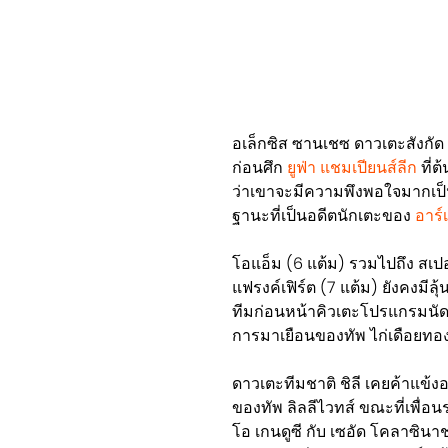
อเล็กซิส ซานเชซ ดาวเตะสังกั
ก่อนศึก
ยูฟ่า แชมเปียนส์ลีก
ที่ต
ว่าเขาจะมีความพึงพอใจมากเป็
ฐานะที่เป็นอดีตนักเตะของ
อาร
โอแอ็ม (6 แต้ม) รวมไปถึง สเปอ
แฟรงค์เฟิร์ต (7 แต้ม) ยังคงมีลุ
ทีมก่อนหน้าคิวเตะโปรแกรมนัดสุ
การมาเยือนของทัพ ไก่เดือยทอง 
ดาวเตะทีมชาติ ชิลี เคยค้าแข้งอ
ของทัพ ลิลลีไวทส์ ขณะที่เพื่อนร
โอ เกนดูซี กับ เซอัด โคลาซินาช