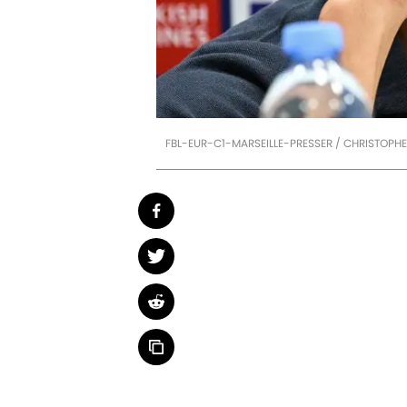
FBL-EUR-C1-MARSEILLE-PRESSER / CHRISTOPH