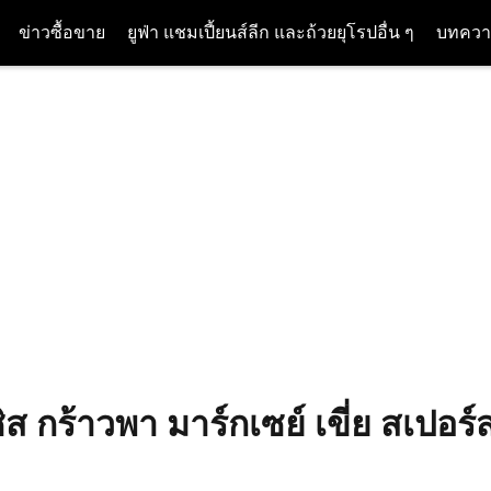
ข่าวซื้อขาย
ยูฟ่า แชมเปี้ยนส์ลีก และถ้วยยุโรปอื่น ๆ
บทควา
ิส กร้าวพา มาร์กเซย์ เขี่ย สเปอร์ส