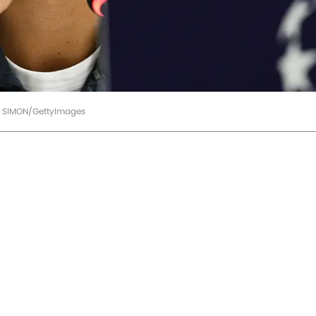
E SIMON/GettyImages