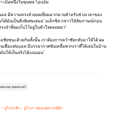
า เป็นหนึ่งในขุนพล โอแอ็ม
าร์เซนอล มีความทรงจำยอดเยี่ยมมากมายสำหรับช่วงเวลาของ
งได้มันเป็นสิ่งพิเศษเสมอ" อเล็กซิส กล่าวให้สัมภาษณ์ก่อน
รงจำที่ผมเก็บไว้อยู่ในหัวใจตลอดมา"
อชัยชนะด้วยกันทั้งนั้น เราต้องการคว้าชัยกลับมาให้ได้ ผม
ด้ลงเล่นเพื่อแฟนบอล มีบรรยากาศขับเคลื่อพวกเราที่ได้เล่นในบ้าน
นให้เป็นจริงได้แน่นอน"
ท็อตแนม ฮอตสเปอร์
ีก - ยูโรปาลีก - ยูโรปา คอนเฟอเรนซ์ลีก