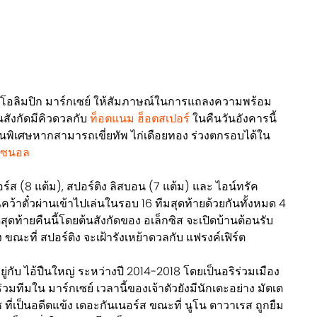
ด โอลิมปิก มาร์กเซย์ ให้สัมภาษณ์ในการแถลงความพร้อม
้นสังกัดมีคิวดวลกับ
ท็อตแนม ฮ็อตสเปอร์
ในคืนวันอังคารนี้
นพิเศษหากสามารถเขี่ยทัพ ไก่เดือยทอง ร่วงตกรอบได้ใน
์เซนอล
ร์ส (8 แต้ม), สปอร์ติง ลิสบอน (7 แต้ม) และ ไอน์ทรัค
้นคว้าตั๋วผ่านเข้าไปเล่นในรอบ 16 ทีมสุดท้ายด้วยกันทั้งหมด 4
ดท้ายคืนนี้โดยต้นสังกัดของ อเล็กซิส จะเปิดบ้านต้อนรับ
ขณะที่ สปอร์ติง จะเฝ้ารังเหย้าดวลกับ แฟรงค์เฟิร์ต
ยู่กับ ไอ้ปืนใหญ่ ระหว่างปี 2014-2018 โดยเป็นอริร่วมเมือง
่วมทีมใน มาร์กเซย์ เวลานี้ของเจ้าตัวยังมีนักเตะอย่าง มัตเต
 ที่เป็นอดีตแข้ง เดอะกันเนอร์ส ขณะที่ นูโน ตาวาเรส ถูกยืม