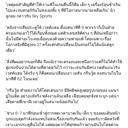
"เหตุผลสำคัญที่ทำให้เราแพ้ในเกมคืนนี้ก็คือ เด็ก ๆ เครื่องร้อนช้าเกิน
ไปและจบสกอร์กันไม่ลงเองทั้ง ๆ ที่มีโอกาสมากมายเหลือเกิน" น้า
ลูกอม กล่าวกับ Sky Sports
"หลังจากเสียประตูให้ เวสต์แฮม ตั้งแต่นาทีที่ 9 พวกเราก็เป็นฝ่าย
ครองเกมเอาไว้ได้เกือบทั้งหมด แต่ตัวเลขสถิติต่าง ๆ ที่มันเหนือกว่า
นั้นไม่มีค่าอะไรเลยเมื่อจบลงด้วยความพ่ายแพ้ โดยเฉพาะเรื่อง
โอกาสยิงที่มีสูงถง 27 ครั้งแต่กลับเปลี่ยนเป็นสกอร์ไม่ได้แม้แต่ลูก
เดียว"
"สิ่งที่ผมอยากบอกก็คือ ถึงแม้เราจะครองบอลเหนือกว่าแต่ก็ไม่ได้ทำให้
คู่แข่งปั่นป่วนได้ตามที่คาดหวังไว้ กว่าจะเล่นกันมีทรง กดดันแนวรับ
เวสต์แฮม ได้จริง ๆ ก็คือตอนเปลี่ยนเอา เมสัน กรีนวู้ด ลงสนามไปใน
นาทีที่ 62 โน่นเลย"
"กรีนวู้ด ทำผลงานได้โดดเด่นมาก มีอิทธิพลสูงต่อรูปเกมของ แมนฯ
ยูไนเต็ด อย่างแท้จริง พลังงานล้นเหลือ เฉียบคมทุกจังหวะบุก แต่น่า
เสียดายที่เขามีเวลาอยู่ในสนามน้อยเกินไป"
"ช่วง 6-7 นาทีก่อนเข้าสู่การทดเวลาบาดเจ็บ เด็ก ๆ ของผมเดินหน้า
บุกแบบสุดกำลังจนแทบไม่สนเรื่องเกมรับกันแล้ว ยอมรับว่าผิดหวังที่
เจาะเอาประตูคืนไม่ได้ แต่ผมอยากให้ทุกคนก้าวผ่านมันไปโดยด่วน