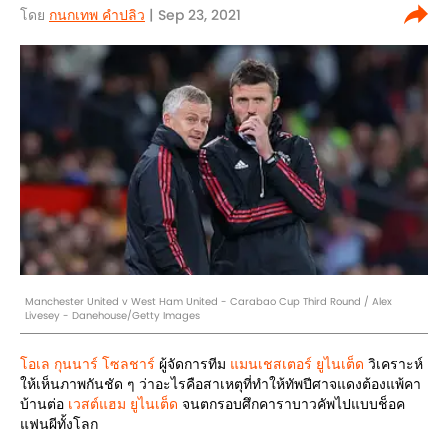
โดย
กนกเทพ คำปลิว
| Sep 23, 2021
Manchester United v West Ham United - Carabao Cup Third Round / Alex
Livesey - Danehouse/Getty Images
โอเล กุนนาร์ โซลชาร์
ผู้จัดการทีม
แมนเชสเตอร์ ยูไนเต็ด
วิเคราะห์
ให้เห็นภาพกันชัด ๆ ว่าอะไรคือสาเหตุที่ทำให้ทัพปีศาจแดงต้องแพ้คา
บ้านต่อ
เวสต์แฮม ยูไนเต็ด
จนตกรอบศึกคาราบาวคัพไปแบบช็อค
แฟนผีทั้งโลก