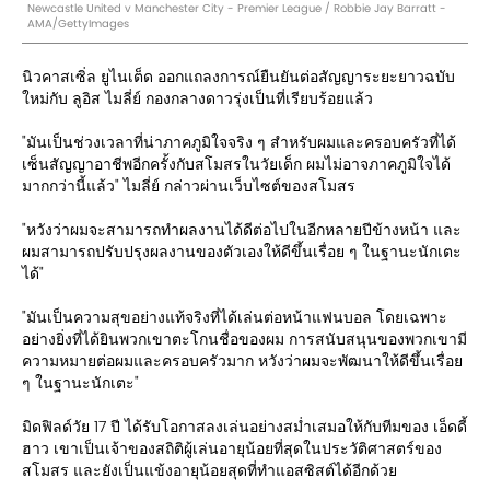
Newcastle United v Manchester City - Premier League / Robbie Jay Barratt -
AMA/GettyImages
นิวคาสเซิ่ล ยูไนเต็ด ออกแถลงการณ์ยืนยันต่อสัญญาระยะยาวฉบับ
ใหม่กับ ลูอิส ไมลี่ย์ กองกลางดาวรุ่งเป็นที่เรียบร้อยแล้ว
"มันเป็นช่วงเวลาที่น่าภาคภูมิใจจริง ๆ สำหรับผมและครอบครัวที่ได้
เซ็นสัญญาอาชีพอีกครั้งกับสโมสรในวัยเด็ก ผมไม่อาจภาคภูมิใจได้
มากกว่านี้แล้ว" ไมลี่ย์ กล่าวผ่านเว็บไซต์ของสโมสร
"หวังว่าผมจะสามารถทำผลงานได้ดีต่อไปในอีกหลายปีข้างหน้า และ
ผมสามารถปรับปรุงผลงานของตัวเองให้ดีขึ้นเรื่อย ๆ ในฐานะนักเตะ
ได้"
"มันเป็นความสุขอย่างแท้จริงที่ได้เล่นต่อหน้าแฟนบอล โดยเฉพาะ
อย่างยิ่งที่ได้ยินพวกเขาตะโกนชื่อของผม การสนับสนุนของพวกเขามี
ความหมายต่อผมและครอบครัวมาก หวังว่าผมจะพัฒนาให้ดีขึ้นเรื่อย
ๆ ในฐานะนักเตะ"
มิดฟิลด์วัย 17 ปี ได้รับโอกาสลงเล่นอย่างสม่ำเสมอให้กับทีมของ เอ็ดดี้
ฮาว เขาเป็นเจ้าของสถิติผู้เล่นอายุน้อยที่สุดในประวัติศาสตร์ของ
สโมสร และยังเป็นแข้งอายุน้อยสุดที่ทำแอสซิสต์ได้อีกด้วย