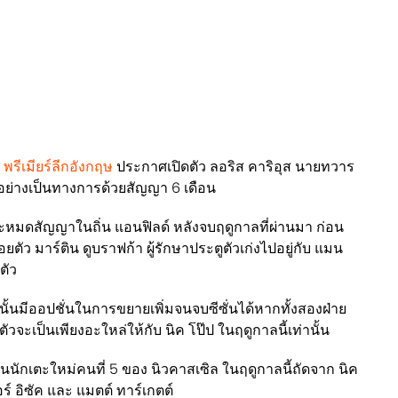
ก
พรีเมียร์ลีกอังกฤษ
ประกาศเปิดตัว ลอริส คาริอุส นายทวาร
วอย่างเป็นทางการด้วยสัญญา 6 เดือน
งจะหมดสัญญาในถิ่น แอนฟิลด์ หลังจบฤดูกาลที่ผ่านมา ก่อน
อยตัว มาร์ติน ดูบราฟก้า ผู้รักษาประตูตัวเก่งไปอยู่กับ แมน
ตัว
ั้นมีออปชั่นในการขยายเพิ่มจนจบซีซั่นได้หากทั้งสองฝ่าย
าตัวจะเป็นเพียงอะใหล่ให้กับ นิค โป๊ป ในฤดูกาลนี้เท่านั้น
นนักเตะใหม่คนที่ 5 ของ นิวคาสเซิล ในฤดูกาลนี้ถัดจาก นิค
์ อิซัค และ แมตต์ ทาร์เกตต์