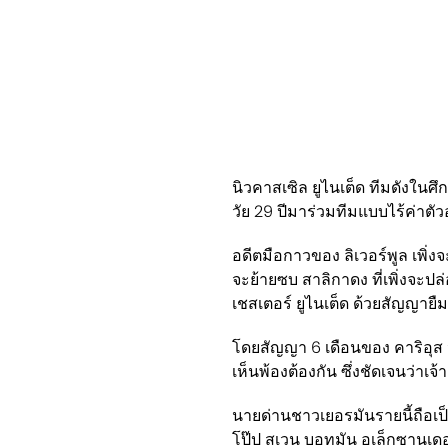
นิวคาสเซิล ยูไนเต็ด ทีมดังในศึ
วัย 29 ปีมาร่วมทีมแบบไร้ค่าตั
อดีตมือกาวของ ลิเวอร์พูล เพิ่
จะย้ายซบ สาลิกาดง ที่เพิ่งจะปล่
เชสเตอร์ ยูไนเต็ด ด้วยสัญญายืม
โดยสัญญา 6 เดือนของ คาริอุส น
เห็นพ้องต้องกัน ซึ่งชัดเจนว่าเจ้
นายด่านชาวเยอรมันรายนี้ถือเป็
โป๊ป สเวน บอทมัน อเล็กซานเดอร