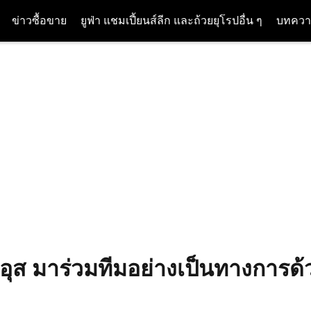
ข่าวซื้อขาย
ยูฟ่า แชมเปี้ยนส์ลีก และถ้วยยุโรปอื่น ๆ
บทควา
ริอุส มาร่วมทีมอย่างเป็นทางการด