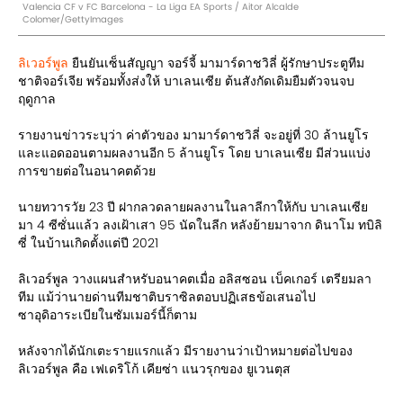
Valencia CF v FC Barcelona - La Liga EA Sports / Aitor Alcalde
Colomer/GettyImages
ลิเวอร์พูล
ยืนยันเซ็นสัญญา จอร์จี้ มามาร์ดาชวิลี่ ผู้รักษาประตูทีม
ชาติจอร์เจีย พร้อมทั้งส่งให้ บาเลนเซีย ต้นสังกัดเดิมยืมตัวจนจบ
ฤดูกาล
รายงานข่าวระบุว่า ค่าตัวของ มามาร์ดาชวิลี่ จะอยู่ที่ 30 ล้านยูโร
และแอดออนตามผลงานอีก 5 ล้านยูโร โดย บาเลนเซีย มีส่วนแบ่ง
การขายต่อในอนาคตด้วย
นายทวารวัย 23 ปี ฝากลวดลายผลงานในลาลีกาให้กับ บาเลนเซีย
มา 4 ซีซั่นแล้ว ลงเฝ้าเสา 95 นัดในลีก หลังย้ายมาจาก ดินาโม ทบิลิ
ซี่ ในบ้านเกิดตั้งแต่ปี 2021
ลิเวอร์พูล วางแผนสำหรับอนาคตเมื่อ อลิสซอน เบ็คเกอร์ เตรียมลา
ทีม แม้ว่านายด่านทีมชาติบราซิลตอบปฏิเสธข้อเสนอไป
ซาอุดิอาระเบียในซัมเมอร์นี้ก็ตาม
หลังจากได้นักเตะรายแรกแล้ว มีรายงานว่าเป้าหมายต่อไปของ
ลิเวอร์พูล คือ เฟเดริโก้ เคียซ่า แนวรุกของ ยูเวนตุส