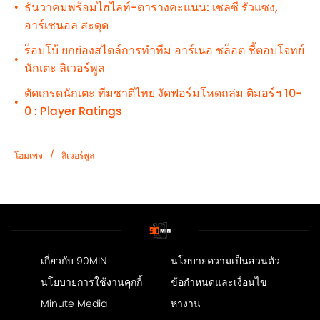
ธันวาคมพร้อมไฮไลท์-ตารางคะแนน: เชลซี รัวแซง,
•
อาร์เซนอล สะดุด
ร็อบโบ้ ยกย่องสไตล์การทำทีม อาร์เนอ ชล็อต ชี้ตอบโจทย์
•
นักเตะ ลิเวอร์พูล
ตัดเกรดนักเตะ ทีมชาติไทย งัดฟอร์มโหดถล่ม ติมอร์ฯ 10-
•
0 : Player Ratings
/
โฮมเพจ
ลิเวอร์พูล
เกี่ยวกับ 90MIN
นโยบายความเป็นส่วนตัว
นโยบายการใช้งานคุกกี้
ข้อกำหนดและเงื่อนไข
Minute Media
หางาน