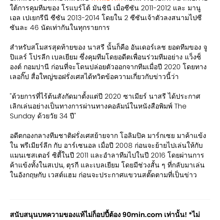
ใต้การคุมทีมของ โรแบร์โต้ มันชินี เมื่อซีซัน 2011-2012 และ มานู
เอล เปเยกรีนี ซีซัน 2013-2014 โดยใน 2 ซีซันเจ้าตัวลงสนามไปซี
ซันละ 46 นัดเท่ากันในทุกรายการ
สำหรับสโมสรสุดท้ายของ นาสรี นั้นก็คือ อันเดอร์เลช ยอดทีมของ จู
ปิแลร์ โปรลีก เบลเยียม ซึ่งคุมทีมโดยอดีตเพื่อนร่วมทีมอย่าง แว็งซ็
องต์ กอมปานี ก่อนที่จะโดนปล่อยตัวออกจากทีมเมื่อปี 2020 โดยทาง
เลอกิ๊ป สื่อใหญ่ขอฝรั่งเศสได้ทวิตข้อความเกี่ยวกับข่าวนี้ว่า
"ด้วยการที่ไร้ต้นสังกัดมาตั้งแต่ปี 2020 ซาเมียร์ นาสรี ได้ประกาศ
เลิกเล่นอย่างเป็นทางการผ่านทางคอลัมน์ในหนังสือพิมพ์ The
Sunday ด้วยวัย 34 ปี"
อดีตกองกลางทีมชาติฝรั่งเศสย้ายจาก โอลิมปิค มาร์กเซย มาค้าแข้ง
ใน พรีเมียร์ลีก กับ อาร์เซนอล เมื่อปี 2008 ก่อนจะย้ายไปเล่นให้กับ
แมนเชสเตอร์ ซิตี้ในปี 2011 และอำลาทีมไปในปี 2016 โดยผ่านการ
ค้าแข้งทั้งในสเปน, ตุรกี และเบลเยียม โดยมีช่วงสั้น ๆ ที่กลับมาเล่น
ในอังกฤษกับ เวสต์แฮม ก่อนจะประกาศแขวนสตั๊ดตามที่เป็นข่าว
สนับสนุนบทความของแท้ไม่ก็อปปี้ต้อง 90min.com เท่านั้น! *ไม่