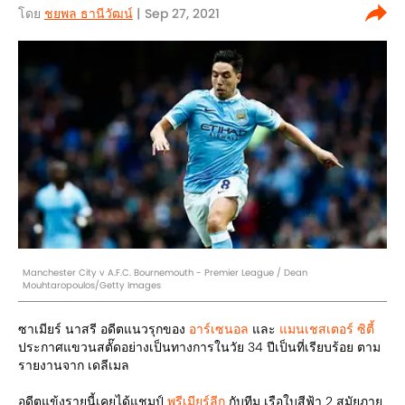
โดย
ชยพล ธานีวัฒน์
| Sep 27, 2021
Manchester City v A.F.C. Bournemouth - Premier League / Dean
Mouhtaropoulos/Getty Images
ซาเมียร์ นาสรี อดีตแนวรุกของ
อาร์เซนอล
และ
แมนเชสเตอร์ ซิตี้
ประกาศแขวนสตั๊ดอย่างเป็นทางการในวัย 34 ปีเป็นที่เรียบร้อย ตาม
รายงานจาก เดลีเมล
อดีตแข้งรายนี้เคยได้แชมป์
พรีเมียร์ลีก
กับทีม เรือใบสีฟ้า 2 สมัยภาย