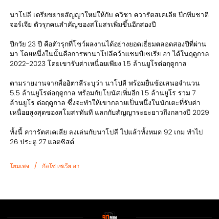
นาโปลี เตรียขยายสัญญาใหม่ให้กับ ควิชา ควารัตสเคเลีย ปีกทีมชาติ
จอร์เจีย ตัวรุกคนสำคัญของสโมสรเพิ่มขึ้นอีกสองปี
ปีกวัย 23 ปี คือตัวรุกที่โชว์ผลงานได้อย่างยอดเยี่ยมตลอดสองปีที่ผ่าน
มา โดยหนึ่งในนั้นคือการพานาโปลีคว้าแชมป์เซเรีย อา ได้ในฤดูกาล
2022-2023 โดยเขารับค่าเหนื่อยเพียง 1.5 ล้านยูโรต่อฤดูกาล
ตามรายงานจากสื่ออิตาลีระบุว่า นาโปลี พร้อมยื่นข้อเสนอจำนวน
5.5 ล้านยูโรต่อฤดูกาล พร้อมกับโบนัสเพิ่มอีก 1.5 ล้านยูโร รวม 7
ล้านยูโร ต่อฤดูกาล ซึ่งจะทำให้เขากลายเป็นหนึ่งในนักเตะที่รับค่า
เหนื่อยสูงสุดของสโมสรทันที แลกกับสัญญาระยะยาวถึงกลางปี 2029
ทั้งนี้ ควารัตสเคเลีย ลงเล่นกับนาโปลี ไปแล้วทั้งหมด 92 เกม ทำไป
26 ประตู 27 แอตซิสต์
/
โฮมเพจ
กัลโช เซเรีย อา