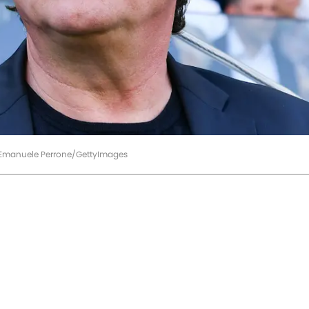
 / Emanuele Perrone/GettyImages