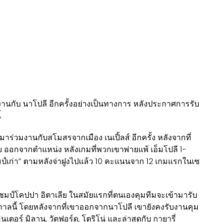
งานกับ นาโปลี อีกครั้งอย่างเป็นทางการ หลังประกาศการรับ
้
มาร่วมงานกับสโมสรจากเมือง เนเปิ้ลส์ อีกครั้ง หลังจากที่
ีย ออกจากตำแหน่ง หลังเกมที่พวกเขาพ่ายแพ้ เอ็มโปลี 1-
ป์เก่า” ตามหลังจ่าฝูงไปแล้ว 10 คะแนนจาก 12 เกมแรกในเซ
้าแชมป์โคปปา อิตาเลีย ในสมัยแรกที่ตนเองคุมทีมจะเข้ามารับ
กาลนี้ โดยหลังจากที่เขาออกจากนาโปลี เขายังคงรับงานคุม
ินเตอร์ มิลาน, วัตฟอร์ด, โตริโน่ และล่าสุดกับ กายารี่