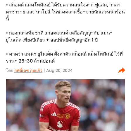
• สก็อตต์ แม็คโทมิเนย์ ได้รับความสนใจจาก ฟูแล่ม, กาลา
ตาซาราย และ นาโปลี ในช่วงตลาดซื้อ-ขายนักเตะหน้าร้อน
นี้
• กองกลางทีมชาติ สกอตแลนด์ เหลือสัญญากับ แมนฯ
ยูไนเต็ด เพียงปีเดียว + ออปชั่นยืดสัญญาอีก 1 ปี
• คาดว่า แมนฯ ยูไนเต็ด ตั้งค่าตัว สก็อตต์ แม็คโทมิเนย์ ไว้ที่
ราว ๆ 25-30 ล้านปอนด์
โดย
กษิดิ์เดช กุมแก้ว
| Aug 20, 2024