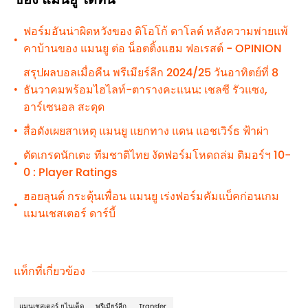
ฟอร์มอันน่าผิดหวังของ ดิโอโก้ ดาโลต์ หลังความพ่ายแพ้
•
คาบ้านของ แมนยู ต่อ น็อตติ้งแฮม ฟอเรสต์ - OPINION
สรุปผลบอลเมื่อคืน พรีเมียร์ลีก 2024/25 วันอาทิตย์ที่ 8
ธันวาคมพร้อมไฮไลท์-ตารางคะแนน: เชลซี รัวแซง,
•
อาร์เซนอล สะดุด
สื่อดังเผยสาเหตุ แมนยู แยกทาง แดน แอชเวิร์ธ ฟ้าผ่า
•
ตัดเกรดนักเตะ ทีมชาติไทย งัดฟอร์มโหดถล่ม ติมอร์ฯ 10-
•
0 : Player Ratings
ฮอยลุนด์ กระตุ้นเพื่อน แมนยู เร่งฟอร์มคัมแบ็คก่อนเกม
•
แมนเชสเตอร์ ดาร์บี้
แท็กที่เกี่ยวข้อง
แมนเชสเตอร์ ยูไนเต็ด
พรีเมียร์ลีก
Transfer