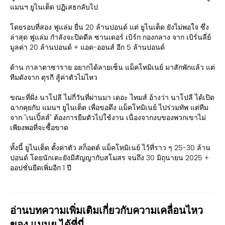
แมนฯ ยูไนเต็ด ปฏิเสธกลับไป
โดยรอบที่สอง ฟูแล่ม ยื่น 20 ล้านปอนด์ แต่ ยูไนเต็ด ยังไม่พอใจ ซึ่ง
ล่าสุด ฟูแล่ม กำลังจะปิดดีล ซานเดอร์ เบิร์ก กองกลาง จาก เบิร์นลี่ย์
มูลค่า 20 ล้านปอนด์ + แอด-ออนส์ อีก 5 ล้านปอนด์
ด้าน กาลาตาซาราย อยากได้ลายเซ็น แม็คโทมิเนย์ มาสักพักแล้ว แต่
ทีมดังจาก ตุรกี สู้ค่าตัวไม่ไหว
ขณะที่ฝั่ง นาโปลี ไม่กี่วันที่ผ่านมา เดอะ ไทมส์ อ้างว่า นาโปลี ได้เปิด
ฉากคุยกับ แมนฯ ยูไนเต็ด เพื่อขอดึง แม็คโทมิเนย์ ไปร่วมทัพ แต่ทีม
จาก ''เนเปิ้ลส์'' ต้องการยืมตัวไปใช้งาน เนื่องจากงบของพวกเขาไม่
เพียงพอที่จะซื้อขาด
ทั้งนี้ ยูไนเต็ด ตั้งค่าตัว สก็อตต์ แม็คโทมิเนย์ ไว้ที่ราว ๆ 25-30 ล้าน
ปอนด์ โดยนักเตะยังมีสัญญากับสโมสร จนถึง 30 มิถุนายน 2025 +
ออปชั่นยืดเพิ่มอีก 1 ปี
อ่านบทความเพิ่มเติมเกี่ยวกับความเคลื่อนไหว
ของ แมนยู ได้ที่นี่