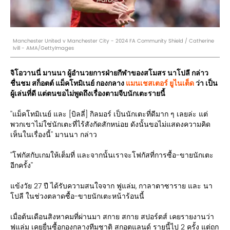
Manchester United v Manchester City - 2024 FA Community Shield / Catherine
Ivill - AMA/GettyImages
จิโอวานนี่ มานนา ผู้อำนวยการฝ่ายกีฬาของสโมสร นาโปลี กล่าว
ชื่นชม สก็อตต์ แม็คโทมิเนย์ กองกลาง
แมนเชสเตอร์ ยูไนเต็ด
ว่า เป็น
ผู้เล่นที่ดี แต่ตนขอไม่พูดถึงเรื่องตามจีบนักเตะรายนี้
''แม็คโทมิเนย์ และ [บิลลี่] กิลมอร์ เป็นนักเตะที่ดีมาก ๆ เลยล่ะ แต่
พวกเขาไม่ใช่นักเตะที่ไร้สังกัดสักหน่อย ดังนั้นขอไม่แสดงความคิด
เห็นในเรื่องนี้'' มานนา กล่าว
''โฟกัสกับเกมให้เต็มที่ และจากนั้นเราจะโฟกัสที่การซื้อ-ขายนักเตะ
อีกครั้ง''
แข้งวัย 27 ปี ได้รับความสนใจจาก ฟูแล่ม, กาลาตาซาราย และ นา
โปลี ในช่วงตลาดซื้อ-ขายนักเตะหน้าร้อนนี้
เมื่อต้นเดือนสิงหาคมที่ผ่านมา สกาย สกาย สปอร์ตส์ เคยรายงานว่า
ฟูแล่ม เคยยื่นซื้อกองกลางทีมชาติ สกอตแลนด์ รายนี้ไป 2 ครั้ง แต่ถูก