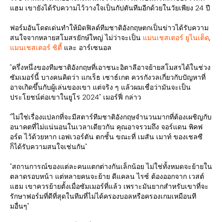
แฮม เขายังได้รับความไว้วางใจเป็นกัปตันทีมอีกด้วยในวัยเพียง 24 ปี
ฟอร์มอันโดดเด่นทำให้มิดฟิลด์ทีมชาติอังกฤษตกเป็นข่าวได้รับความ
สนใจจากหลายสโมสรยักษ์ใหญ่ ไม่ว่าจะเป็น
แมนเชสเตอร์ ยูไนเต็ด
,
แมนเชสเตอร์ ซิตี้
และ อาร์เซนอล
"ครึ่งหนึ่งของทีมชาติอังกฤษที่เอาชนะอิตาลีอาจย้ายสโมสรได้ในช่วง
ซัมเมอร์นี้ บางคนคิดว่า แกเร็ธ เซาธ์เกต ควรกังวลเกี่ยวกับปัญหาที่
อาจเกิดขึ้นกับผู้เล่นของเขา แต่จริง ๆ แล้วผมเชื่อว่ามันจะเป็น
ประโยชน์ต่อเขาในยูโร 2024" เมอร์ฟี่ กล่าว
"ไม่ใช่เรื่องแปลกที่จะมีสตาร์ทีมชาติอังกฤษจำนวนมากที่ต้องเผชิญกับ
อนาคตที่ไม่แน่นอนในเวลาเดียวกัน คุณอาจรวมถึง จอร์แดน พิคฟ
อร์ด ไว้ด้วยหาก เอฟเวอร์ตัน ตกชั้น ขณะที่ เมสัน เมาท์ ของเชลซี
ก็ได้รับความสนใจเช่นกัน"
"สถานการณ์ของแต่ละคนแตกต่างกันเล็กน้อย ไม่ใช่ทั้งหมดจะย้ายใน
ตลาดรอบหน้า แต่หลายคนจะย้าย ดีแคลน ไรซ์ ต้องออกจาก เวสต์
แฮม เขาควรย้ายตั้งเมื่อซัมเมอร์ที่แล้ว เพราะมันยากสำหรับเขาที่จะ
รักษาฟอร์มที่ดีที่สุดในทีมที่ไม่ได้ครองบอลหรือครองเกมเหมือนที
มอื่นๆ"