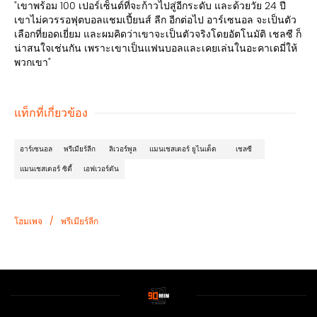
"เขาพร้อม 100 เปอร์เซ็นต์ที่จะก้าวไปสู่อีกระดับ และด้วยวัย 24 ปี
เขาไม่ควรรอฟุตบอลแชมเปี้ยนส์ ลีก อีกต่อไป อาร์เซนอล จะเป็นตัว
เลือกที่ยอดเยี่ยม และผมคิดว่าเขาจะเป็นตัวจริงโดยอัตโนมัติ เชลซี ก็
น่าสนใจเช่นกัน เพราะเขาเป็นแฟนบอลและเคยเล่นในอะคาเดมี่ให้
พวกเขา"
แท็กที่เกี่ยวข้อง
อาร์เซนอล
พรีเมียร์ลีก
ลิเวอร์พูล
แมนเชสเตอร์ ยูไนเต็ด
เชลซี
แมนเชสเตอร์ ซิตี้
เอฟเวอร์ตัน
/
โฮมเพจ
พรีเมียร์ลีก