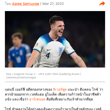
โดย
Asree Samuyae
| Mar 27, 2023
Italy v England: Group C - UEFA EURO 2024 Qualifying Round /
Visionhaus/GettyImages
แดนนี่ เมอร์ฟี่ อดีตกองกลางของ
ลิเวอร์พูล
แนะนำ ดีแคลน ไรซ์ ว่า
ควรย้ายออกจาก เวสต์แฮม ยูไนเต็ด เพื่อความก้าวหน้าในอาชีพค้า
แข้ง และเชื่อว่า
อาร์เซนอล
คือทีมที่เหมาะกับเจ้าตัวมากที่สุด
ไรซ์ ทำผลงานได้อย่างคงเส้นคงวาจนก้าวมาเป็นตัวหลักของ เวสต์