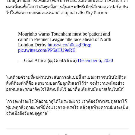
"เมื่อดูจากผลการแข่งและฟอร์มการเล่นในแต่ละนัดแล้ว เชื่อเถอะว่า
ตอนนี้คนทั้งโลกกำลังพูดถึงการลุ้นแชมป์พรีเมียร์ลีกของ สเปอร์ส กัน
ไปในทิศทางบวกหมดแน่นอน" จ่ามู กล่าวกับ Sky Sports
Mourinho warns Tottenham must be 'patient and
calm' in Premier League title race ahead of North
London Derby
https://t.co/h0usgP9rgp
pic.twitter.com/PP5aHU9eRE
— Goal Africa (@GoalAfrica)
December 6, 2020
"แต่ด้วยความที่ผมผ่านประสบการณ์แบบนี้มาเยอะมากจนนับไม่ถ้วน
สิ่งที่ต้องทำก็คือ พยายามบอกกับลูกทีมเอาไว้ว่า จงทำงานหนักอย่าง
อดทนและรักษาจิตใจให้สงบนิ่งไว้ อย่าตื่นเต้นกับมันมากเกินไปนัก"
"การจะทำอะไรให้ออกมาดูได้ในระยะยาว เราต้องรักษาสมดุลเอาไว้
ทุ่มเททุกสิ่งทุกอย่างที่มีทั้งแรงกาย-แรงใจ แล้วสุดท้ายความฝันจะเป็น
จริงเมื่อถึงวันจบฤดูกาล"