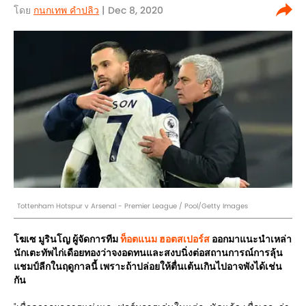
โดย
กนกเทพ คำปลิว
| Dec 8, 2020
Tottenham Hotspur v Arsenal - Premier League / Pool/Getty Images
โฆเซ มูรินโญ ผู้จัดการทีม
ท็อตแนม ฮอตสเปอร์ส
ออกมาแนะนำเหล่า
นักเตะทัพไก่เดือยทองว่าจงอดทนและสงบนิ่งต่อสถานการณ์การลุ้น
แชมป์ลีกในฤดูกาลนี้ เพราะถ้าปล่อยให้ตื่นเต้นเกินไปอาจพังได้เช่น
กัน