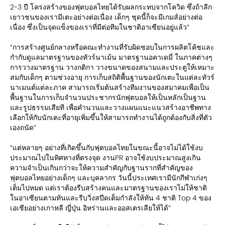
2-3 ปี โครงสร้างของฟุตบอลไทยได้รับผลกระทบจากโควิด ซึ่งถ้าลีก
เยาวชนของเรามีเตะอย่างต่อเนื่อง เด็กๆ ชุดนี้ก็จะมีเกมส์อย่างต่อ
เนื่อง ซึ่งเป็นจุดแข็งของเราที่มีต่อทีมในชาติอาเซียนอยู่แล้ว”
“การสร้างศูนย์กลางหรือคณะทำงานที่รับผิดชอบในการผลิตโค้ชและ
กำกับดูแลมาตรฐานของทัวร์นาเม้น มาตรฐานอคาเดมี่ ในภาคต่างๆ
การวางมาตรฐาน วางกติกา วางขนาดของสนามและประตูให้เหมาะ
สมกับเด็กๆ ตามช่วงอายุ การเก็บสถิติพื้นฐานของนักเตะในแต่ละทัวร์
นาเมนต์แต่ละภาค สามารถเริ่มต้นสร้างทีมงานของสมาคมเพื่อเป็น
พื้นฐานในการเก็บจำนวนประชากรนักฟุตบอลให้เป็นหลักเป็นฐาน
และรูปธรรมเสียที เพื่อคำนวนและวางแผนแนะแนวสร้างอาชีพทาง
เลือกให้กับนักเตะที่อายุเพิ่มขึ้นให้สามารถทำงานได้ถูกต้องกับสิ่งที่ตัว
เองถนัด”
“แต่หลายๆ อย่างที่เกิดขึ้นกับฟุตบอลไทยในขณะนี้อาจไม่ได้ใช้งบ
ประมาณไปในทิศทางที่ตรงจุด งานPR อาจใช้งบประมาณสูงเกิน
ความจำเป็นเกินกว่าจะให้ความสำคัญกับฐานรากที่สำคัญของ
ฟุตบอลไทยอย่างเด็กๆ และบุคลากร วันนี้ประเทศเรามีนักกีฬาเก่งๆ
เต็มไปหมด แต่เราต้องรีบสร้างคนและมาตรฐานของเราไม่ให้ชาติ
ในอาเซียนตามทันและรีบวิ่งสปีดเต็มกำลังให้ทัน 4 ชาติ Top 4 ของ
เอเชียอย่างเกาหลี ญี่ปุ่น อิหร่านและออสเตรเลียให้ได้”