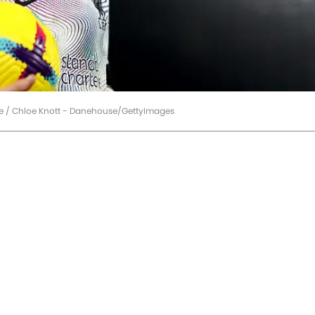
gue / Chloe Knott - Danehouse/GettyImages