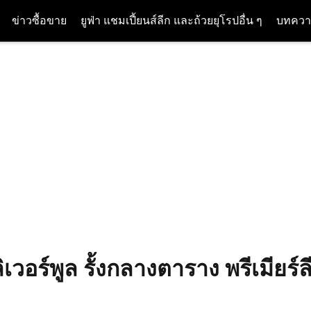
ข่าวซื้อขาย
ยูฟ่า แชมเปี้ยนส์ลีก และถ้วยยุโรปอื่น ๆ
บทควา
ิเวอร์พูล รั้งกลางตาราง พรีเมียร์ล