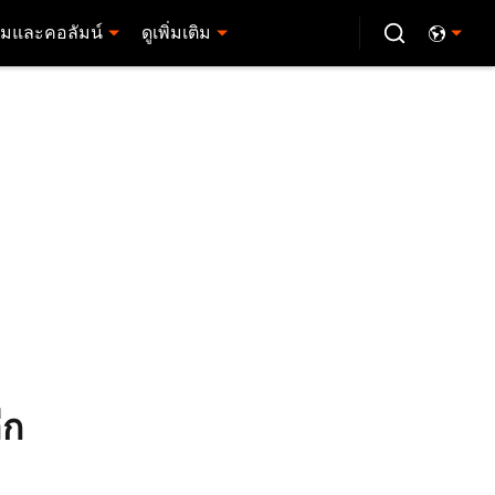
มและคอลัมน์
ดูเพิ่มเติม
ีก