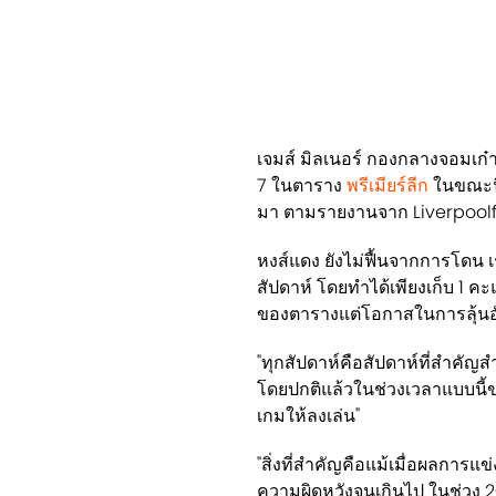
เจมส์ มิลเนอร์ กองกลางจอมเก๋า
7 ในตาราง
พรีเมียร์ลีก
ในขณะนี้
มา ตามรายงานจาก Liverpool
หงส์แดง ยังไม่ฟื้นจากการโดน เร
สัปดาห์ โดยทำได้เพียงเก็บ 1 คะแ
ของตารางแต่โอกาสในการลุ้นอั
"ทุกสัปดาห์คือสัปดาห์ที่สำคัญส
โดยปกติแล้วในช่วงเวลาแบบนี้ขอ
เกมให้ลงเล่น"
"สิ่งที่สำคัญคือแม้เมื่อผลการแข
ความผิดหวังจนเกินไป ในช่วง 2-3