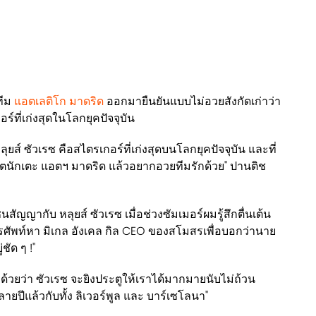
ีม
แอตเลติโก มาดริด
ออกมายืนยันแบบไม่อวยสังกัดเก่าว่า
ร์ที่เก่งสุดในโลกยุคปัจจุบัน
ุยส์ ซัวเรซ คือสไตรเกอร์ที่เก่งสุดบนโลกยุคปัจจุบัน และที่
อดีตนักเตะ แอตฯ มาดริด แล้วอยากอวยทีมรักด้วย" ปานติช
นสัญญากับ หลุยส์ ซัวเรซ เมื่อช่วงซัมเมอร์ผมรู้สึกตื่นเต้น
พท์หา มิเกล อังเคล กิล CEO ของสโมสรเพื่อบอกว่านาย
ชัด ๆ !"
 ด้วยว่า ซัวเรซ จะยิงประตูให้เราได้มากมายนับไม่ถ้วน
ยปีแล้วกับทั้ง ลิเวอร์พูล และ บาร์เซโลนา"