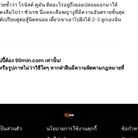
้วยซ้ำว่า โรนัลด์ คูมัน คิดอะไรอยู่ถึงยอมปล่อยออกมาให้
้นคงลืมไปว่า ซัวเรซ นี่แหละคือพญางูที่มีความอันตรายขั้นสุด
รียบคู่ต่อสู้นิดหน่อย เดี๋ยวเขาเอาไปยิงได้ 2-3 ลูกเองนั่น
ี้ต้อง 90min.com เท่านั้น!
ือรูปภาพไม่ว่าวิธีใดๆ หากฝ่าฝืนมีความผิดตามกฏหมายที่
็นส่วนตัว
นโยบายการใช้งานคุกกี้
ข้อกำห