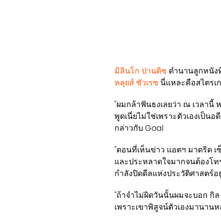
มิลินโก ปานติช
ตำนานลูกหนังท
หลุยส์ ซัวเรซ
นี่แหละคือสไตรเกอ
"ผมกล้าฟันธงเลยว่า ณ เวลานี้ หล
พูดเนี่ยไม่ใช่เพราะตัวเองเป็น
กล่าวกับ Goal
"ตอนที่เห็นข่าว แอตฯ มาดริด เซ็
และประหลาดใจมากจนต้องโทรศั
กำลังปิดดีลแห่งประวัติศาสตร์อยู่
"ถ้าจำไม่ผิดวันนั้นผมจะบอก กิล
เพราะเขาพิสูจน์ตัวเองมานานหลา