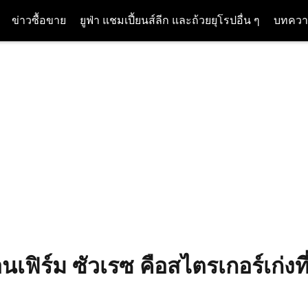
ข่าวซื้อขาย
ยูฟ่า แชมเปี้ยนส์ลีก และถ้วยยุโรปอื่น ๆ
บทควา
นเฟิร์ม ซัวเรซ คือสไตรเกอร์เก่งท