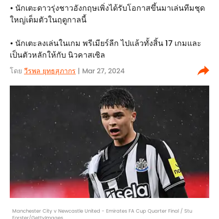
• นักเตะดาวรุ่งชาวอังกฤษเพิ่งได้รับโอกาสขึ้นมาเล่นทีมชุด
ใหญ่เต็มตัวในฤดูกาลนี้
• นักเตะลงเล่นในเกม พรีเมียร์ลีก ไปแล้วทั้งสิ้น 17 เกมและ
เป็นตัวหลักให้กับ นิวคาสเซิล
โดย
วีรพล ยุทธสุภากร​
| Mar 27, 2024
Manchester City v Newcastle United - Emirates FA Cup Quarter Final / Stu
Forster/GettyImages