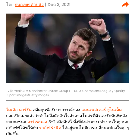
โดย
กนกเทพ คำปลิว
| Dec 3, 2021
Villarreal CF v Manchester United: Group F - UEFA Champions League / Quality
Sport Images/GettyImages
ไมเคิล คาร์ริค
อดีตกุนซือรักษาการณ์ของ
แมนเชสเตอร์ ยูไนเต็ด
ยอมเปิดเผยแล้วว่าทำไมถึงตัดสินใจอำลาสโมสรที่ตัวเองรักทันทีหลัง
จบเกมชนะ
อาร์เซนอล
3-2 เมื่อคืนนี้ ทั้งที่ยังสามารถทำงานในฐานะ
สต๊าฟฟ์โค้ชให้กับ
ราล์ฟ รังนิค
ได้อยู่หากไม่มีการเปลี่ยนแปลงใหญ่ ๆ
เกิดขึ้น