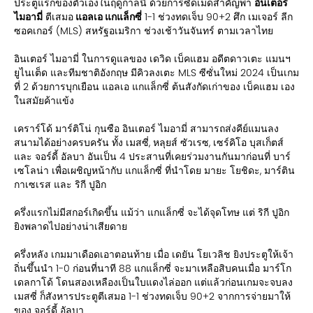
ประตูแรกของตัวเองในฤดูกาลนี้ ด้วยการซัดเม็ดสำคัญพา
อินเตอร์
ไมอามี่
ตีเสมอ
แอลเอ แกแล็กซี่
1-1 ช่วงทดเจ็บ 90+2 ศึก เมเจอร์ ลีก
ซอคเกอร์ (MLS) สหรัฐอเมริกา ช่วงเช้าวันจันทร์ ตามเวลาไทย
อินเตอร์ ไมอามี่ ในการดูแลของ เดวิด เบ็คแฮม อดีตดาวเตะ แมนฯ
ยูไนเต็ด และทีมชาติอังกฤษ มีคิวลงเตะ MLS ซีซั่นใหม่ 2024 เป็นเกม
ที่ 2 ด้วยการบุกเยือน แอลเอ แกแล็กซี่ ต้นสังกัดเก่าของ เบ็คแฮม เอง
ในสมัยค้าแข้ง
เคราร์โด้ มาร์ติโน่ กุนซือ อินเตอร์ ไมอามี่ สามารถส่งคีย์แมนลง
สนามได้อย่างครบครัน ทั้ง เมสซี่, หลุยส์ ซัวเรซ, เซร์คิโอ บุสเก็ตส์
และ จอร์ดี้ อัลบา อันเป็น 4 ประสานที่เคยร่วมงานกันมาก่อนที่ บาร์
เซโลน่า เพื่อเผชิญหน้ากับ แกแล็กซี่ ที่นำโดย มายะ โยชิดะ, มาร์ติน
กาเซเรส และ ริกี ปูอิก
ครึ่งแรกไม่มีสกอร์เกิดขึ้น แม้ว่า แกแล็กซี่ จะได้จุดโทษ แต่ ริกี ปูอิก
ยิงพลาดไปอย่างน่าเสียดาย
ครึ่งหลัง เกมมาเดือดเอาตอนท้าย เมื่อ เดยัน โยเวลิช ยิงประตูให้เจ้า
ถิ่นขึ้นนำ 1-0 ก่อนที่นาที 88 แกแล็กซี่ จะมาเหลือสิบคนเมื่อ มาร์โก
เดลกาโด้ โดนสองเหลืองเป็นใบแดงไล่ออก แต่แล้วก่อนเกมจะจบลง
เมสซี่ ก็สังหารประตูตีเสมอ 1-1 ช่วงทดเจ็บ 90+2 จากการจ่ายมาให้
ของ จอร์ดี้ อัลบา