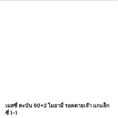
เมสซี่ ตะบัน 90+2 ไมอามี่ รอดตายเจ๊า แกแล็ก
ซี่ 1-1