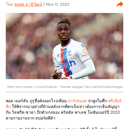
โดย
ชยพล ธานีวัฒน์
| Nov 11, 2022
West Ham United v Crystal Palace - Premier League / Bryn Lennon/GettyImages
พอล เมอร์สัน กูรูชื่อดังออกโรงเตือน
อาร์เซนอล
จ่าฝูงในศึก
พรีเมียร์
ลีก
ให้พิจารณาอย่างถี่ถ้วนหลังจากที่ตกเป็นข่าวต้องการเซ็นสัญญา
กับ วิลฟรีด ซาฮา ปีกตัวเก่งของ คริสตัล พาเลซ ในซัมเมอร์ปี 2023
ตามรายงานจาก สปอร์ตคีด้า