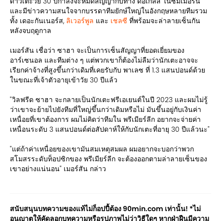
ดาวเตะวัย 30 ปีกำลังจะหมดสัญญากับทาง ดิอีเกิ้ลส์ ในซัมเมอร์นี้
และมีข่าวความสนใจจากบรรดาทีมยักษ์ใหญ่ในอังกฤษหลายทีมรวม
ทั้ง เดอะกันเนอร์ส,
ลิเวอร์พูล
และ
เชลซี
ที่พร้อมจะล่าลายเซ็นกัน
หลังจบฤดูกาล
เมอร์สัน เชื่อว่า ซาฮา จะเป็นการเซ็นสัญญาที่ยอดเยี่ยมของ
อาร์เซนอล และทีมต่าง ๆ แต่พวกเขาก็ต้องไม่ลืมว่านักเตะอาจจะ
เรียกค่าจ้างที่สูงขึ้นกว่าเดิมที่เคยรับกับ พาเลซ ที่ 1.3 แสนปอนด์ด้วย
ในขณะที่เจ้าตัวอายุเข้าวัย 30 ปีแล้ว
"วิลฟรีด ซาฮา จะกลายเป็นนักเตะฟรีเอเยนต์ในปี 2023 และผมไม่รู้
ว่าเขาจะย้ายไปยังทีมที่ใหญ่ขึ้นกว่าเดิมหรือไม่ มันขึ้นอยู่กับเงินค่า
เหนื่อยที่เขาต้องการ ผมไม่คิดว่าทีมใน พรีเมียร์ลีก อยากจะจ่ายค่า
เหนื่อนระดับ 3 แสนปอนด์ต่อสัปดาห์ให้กับนักเตะที่อายุ 30 ปีแล้วนะ"
"แต่ถ้าค่าเหนื่อยของเขามันสมเหตุสมผล ผมอยากจะบอกว่าพวก
สโมสรระดับท็อปซิกของ พรีเมียร์ลีก จะต้องออกตามล่าลายเซ็นของ
เขาอย่างแน่นอน" เมอร์สัน กล่าว
สนับสนุนบทความของแท้ไม่ก็อปปี้ต้อง 90min.com เท่านั้น! *ไม่
อนุญาตให้คัดลอกบทความหรือรูปภาพไม่ว่าวิธีใดๆ หากฝ่าฝืนมีความ