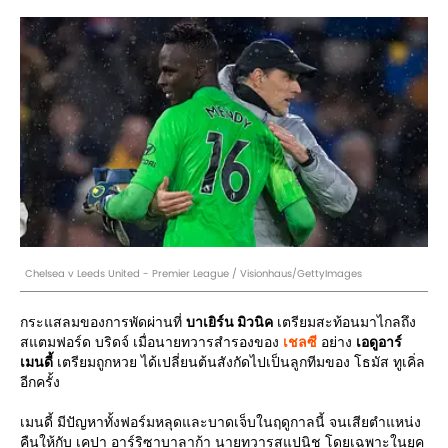
Chelsea v Leeds United - Premier League / Visionhaus/GettyImages
กระแสลมของการพัดผ่านที่
บาเยิร์น มิวนิค
เตรียมสะท้อนมาไกลถึง
สแตมฟอร์ด บริดจ์ เมื่อนายทวารสำรองของ
เชลซี
อย่าง
เอดูอาร์
เมนดี้
เตรียมถูกหวย ได้เปลี่ยนต้นสังกัดไปเป็นลูกทีมของ โธมัส ทูเคิ่ล
อีกครั้ง
เมนดี้ มีปัญหาทั้งฟอร์มหลุดและบาดเจ็บในฤดูกาลนี้ จนเสียตำแหน่ง
คืนให้กับ เคปา อาร์ริซาบาลาก้า นายทวารสแปนิช โดยเฉพาะในยุค