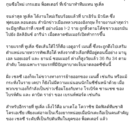
กุนซือใหม่ เกรแฮม พ็อตเตอร์ ที่เข้ามาทำทีมแทน ทูเคิ่ล
จนล่าสุด ทูเคิ่ล ได้งานใหม่เรียบร้อยแล้วที่ บาเยิร์น มิวนิค ซึ่ง
ฟุตบอล.ลอนดอน สำนักข่าวเมืองหลวงของอังกฤษ ก็รายงานล่าสุดว่า
จะมีลูกทีมเก่าที่ เชลซี อย่างน้อย 1-2 ราย ถูกหิ้วตามโค้ชชาวเยอรมัน
ไปยัง อัลลิอันซ์ อารีน่า เมื่อตลาดซัมเมอร์เปิดทำการขึ้น
รายแรกที่ ทูเคิ่ล ขีดเส้นใต้ไว้ก็คือ เอดูอาร์ เมนดี้ ซึ่งจะถูกดึงไปเสริม
ตำแหน่งนายทวารทัพเสือใต้ หลังจากตัวเลือกที่มีอยู่ตอนนี้อย่าง มานู
เอล นอยเออร์ และ ยานน์ ซอมเมอร์ ต่างก็สูงวัยแล้ว 36 กับ 34 ตาม
ลำดับ โดยเฉพาะรายแรกที่มีปัญหาบาดเจ็บมาตลอดซีซั่นนี้
ฝั่ง เชลซี เองก็จะไม่ขวางทางการย้ายออกของ เมนดี้ เช่นกัน หรือแม้
กระทั่งในราย เคปา ก็ยังไม่มีความแน่นอนนักในซีซั่นหน้าด้วย เมื่อ
พวกเขาเองก็กำลังเป็นข่าวเชื่อมโยงกับทาง โรเบิร์ต ซานเชซ ของ
ไบรท์ตัน และ ดาบิด ราย่า ของ เบรนท์ฟอร์ด เช่นกัน
สำหรับอีกรายที่ ทูเคิ่ล เล็งไว้คือ มาเตโอ โควาซิช มิดฟิลด์ทีมชาติ
โครเอเชีย เพียงแต่อาจเป็นเรื่องยากหน่อยเมื่อนักเตะถือเป็นคนสำคัญ
ของ เชลซี ระดับที่เป็นกัปตันทีมในยุคของ พ็อตเตอร์ แล้ว