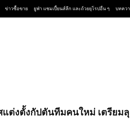
ข่าวซื้อขาย
ยูฟ่า แชมเปี้ยนส์ลีก และถ้วยยุโรปอื่น ๆ
บทควา
ศแต่งตั้งกัปตันทีมคนใหม่ เตรียมล