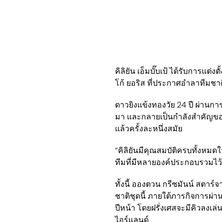
คิลิยัน เอ็มบั๊บเป้ ได้รับการแต
โก้ ยอริส ที่ประกาศอำลาทีมช
ดาวยิงแข้งทองวัย 24 ปี ผ่านกา
มา และกลายเป็นกำลังสำคัญข
แล้วครั้งละหนึ่งสมัย
“คิลิยันมีคุณสมบัติครบทั้งหมด
ทีมที่มีหลายองค์ประกอบรวมไว้ด้
ทั้งนี้ อองตวน กรีซมันน์ สตาร์
ชาติชุดนี้ ภายใต้ภารกิจการผ่าน
ปีหน้า โดยฝรั่งเศสจะมีคิวลงเล
ไอร์แลนด์