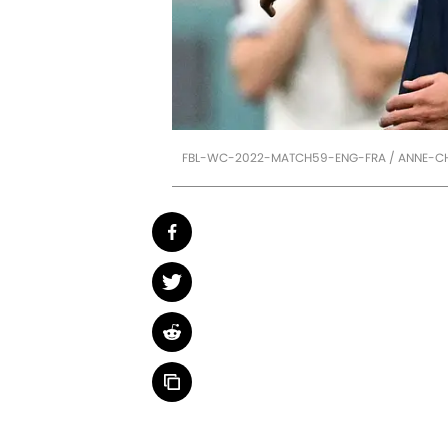
FBL-WC-2022-MATCH59-ENG-FRA / ANNE-CHR