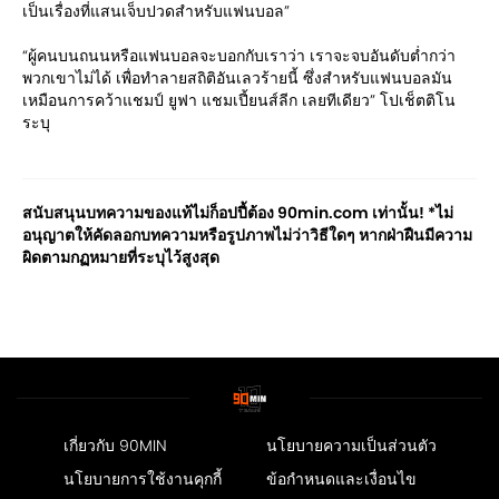
เป็นเรื่องที่แสนเจ็บปวดสำหรับแฟนบอล”
“ผู้คนบนถนนหรือแฟนบอลจะบอกกับเราว่า เราจะจบอันดับต่ำกว่า
พวกเขาไม่ได้ เพื่อทำลายสถิติอันเลวร้ายนี้ ซึ่งสำหรับแฟนบอลมัน
เหมือนการคว้าแชมป์ ยูฟา แชมเปี้ยนส์ลีก เลยทีเดียว” โปเช็ตติโน
ระบุ
สนับสนุนบทความของแท้ไม่ก็อปปี้ต้อง 90min.com เท่านั้น! *ไม่
อนุญาตให้คัดลอกบทความหรือรูปภาพไม่ว่าวิธีใดๆ หากฝ่าฝืนมีความ
ผิดตามกฏหมายที่ระบุไว้สูงสุด
เกี่ยวกับ 90MIN
นโยบายความเป็นส่วนตัว
นโยบายการใช้งานคุกกี้
ข้อกำหนดและเงื่อนไข