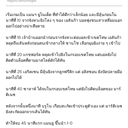
Regan/GettyImages
เริ่มเกมเป็น แมนฯ ยูไนเต็ด ที่ทำได้ดีกว่าเล็กน้อย และมีลุ้นก่อนใน
นาทีที่ 10 จากจังหวะยิงโล่ง ๆ ของ เอลันก้า บอลพุ่งชนเสาเหลี่ยมนอก
ออกไปอย่างน่าเสียดาย
นาทีที่ 16 เจ้าบ้านออกนำก่อนจากจังหวะต่อบอลเข้าเขตโทษ เอลันก้า
หลุดถึงเส้นหลังก่อนตบเข้ากลางให้ ซานโช เลือกมุมยิงง่าย ๆ เข้าไป
นาทีที่ 20 แรชฟอร์ด หลุดเข้าไปยิงในกรอบเขตโทษ แต่บอลยังไป
ติดตัวบล็อคที่ตามมาสไลด์ดักได้ทัน
นาทีที่ 25 เอริคเซน มีลุ้นยิงจากลูกฟรีคิก แต่ อลิสซอน ยังปัดปลายมือ
ออกไปได้
นาทีที่ 40 ซาลาห์ ได้จบในกรอบเขตโทษ แต่ยังไปติดบล็อคของ มาร์
ติเนซ
หลังจากนั้นหนึ่งนาที บรูโน เกือบสะกัดเข้าประตูตัวเอง แต่ มาร์ติเนซ
ยังสะกัดออกจากเส้นได้ทัน
ทำให้จบ 45 นาทีแรก แมนยู ขึ้นนำ 1-0