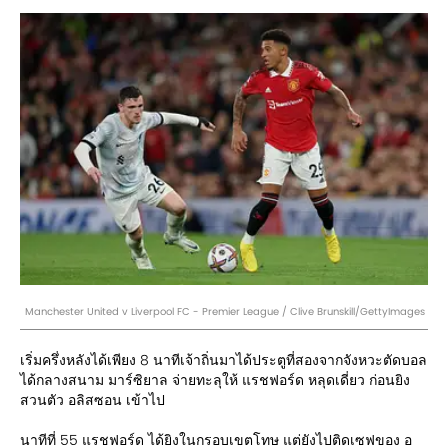
Manchester United v Liverpool FC - Premier League / Clive Brunskill/GettyImages
เริ่มครึ่งหลังได้เพียง 8 นาทีเจ้าถิ่นมาได้ประตูที่สองจากจังหวะตัดบอล
ได้กลางสนาม มาร์ซิยาล จ่ายทะลุให้ แรชฟอร์ด หลุดเดี่ยว ก่อนยิง
สวนตัว อลิสซอน เข้าไป
นาทีที่ 55 แรชฟอร์ด ได้ยิงในกรอบเขตโทษ แต่ยังไปติดเซฟของ อ