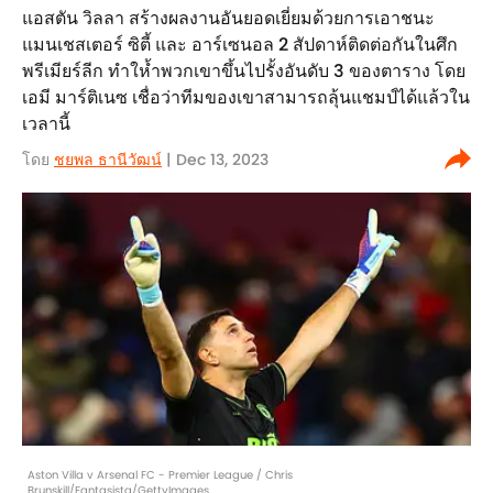
แอสตัน วิลลา สร้างผลงานอันยอดเยี่ยมด้วยการเอาชนะ
แมนเชสเตอร์ ซิตี้ และ อาร์เซนอล 2 สัปดาห์ติดต่อกันในศึก
พรีเมียร์ลีก ทำให้ำพวกเขาขึ้นไปรั้งอันดับ 3 ของตาราง โดย
เอมี มาร์ติเนซ เชื่อว่าทีมของเขาสามารถลุ้นแชมป์ได้แล้วใน
เวลานี้
โดย
ชยพล ธานีวัฒน์
| Dec 13, 2023
Aston Villa v Arsenal FC - Premier League / Chris
Brunskill/Fantasista/GettyImages