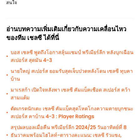
สนใจ
อ่านบทความเพิ่มเติมเกี่ยวกับความเคลื่อนไหว
ของทีม เชลซี ได้ที่นี่
บอส เชลซี พูดถึงโอกาสลุ้นแชมป์ พรีเมียร์ลีก หลังบุกเฉือน
•
สเปอร์ส สุดมัน 4-3
นายใหญ่ สเปอร์ส ยอมรับสุดเจ็บปวดหลังโดน เชลซี ทุบคา
•
บ้าน
มาเรสก้า เปิดใจหลังพา เชลซี คัมแบ็คเชือด สเปอร์ส คว้า
•
สามแต้ม
ตัดเกรดนักเตะ เชลซี คัมแบ็คสุดโหดโกงความตายบุกชนะ
•
สเปอร์ส คาบ้าน 4-3 : Player Ratings
สรุปผลบอลเมื่อคืน พรีเมียร์ลีก 2024/25 วันอาทิตย์ที่ 8
ธันวาคมพร้อมไฮไลท์-ตารางคะแนน: เชลซี รัวแซง,
•