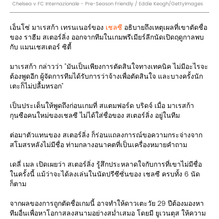
Chelsea v FC Internazionale - Pre-Season Friendly / Eddie Keogh/GettyImages
เอ็นโซ่ มาเรสก้า เทรนเนอร์ของ
เชลซี
อธิบายถึงเหตุเผลที่เขาตัดชื่อ
ของ ราฮีม สเตอร์ลิ่ง ออกจากทีมในเกมพรีเมียร์ลีกนัดเปิดฤดูกาลพบ
กับ แมนเชสเตอร์ ซิตี้
มาเรสก้า กล่าวว่า "มันเป็นเพียงการตัดสินใจทางเทคนิค ไม่มีอะไรจะ
ต้องพูดอีก ผู้จัดการทีมได้รับการว่าจ้างเพื่อตัดสินใจ และบางครั้งนัก
เตะก็ไม่ปลื้มหรอก"
เป็นประเด็นให้พูดถึงก่อนเกมที่ สแตมฟอร์ด บริดจ์ เมื่อ มาเรสก้า
กุนซือคนใหม่ของเชลซี ไม่ได้ใส่ชื่อของ สเตอร์ลิ่ง อยู่ในทีม
ต่อมาตัวแทนของ สเตอร์ลิ่ง ก็ร่อนแถลงการณ์ขอความกระจ่างจาก
สโมสรหลังไม่มีชื่อ ท่ามกลางอนาคตที่เป็นเครื่องหมายคำถาม
เดลี่ เมล เปิดเผยว่า สเตอร์ลิ่ง รู้สึกประหลาดใจกับการที่เขาไม่มีชื่อ
ในครั้งนี้ แม้ว่าจะได้ลงเล่นในนัดปรีซีซั่นของ เชลซี ครบทั้ง 6 นัด
ก็ตาม
จากผลของการถูกตัดชื่อเกมนี้ อาจทำให้ดาวเตะวัย 29 ปีต้องมองหา
ทีมอื่นเพื่อหาโอกาสลงสนามอย่างสม่ำเสมอ โดยมี ยูเวนตุส ให้ความ