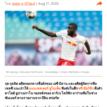
โดย
ชยพล ธานีวัฒน์
| Aug 17, 2020
RB Leipzig v Borussia Dortmund - Bundesliga / Maja Hitij/Getty Images
รุด กุลลิต อดีตกองกลางชื่อดังของ เอซี มิลาน และอดีตผู้จัดการทีม
เชลซี แนะนำให้
แมนเชสเตอร์ ยูไนเต็ด
ทีมดังในศึก
พรีเมียร์ลีก
ดึงตัว
ดาโยต์ อูปาเมกาโน กองหลังของ อาร์เบ ไลป์ซิก มาร่วมทีมในช่วง
ซัมเมอร์ ตามรายงานจาก บีอิน สปอร์ต