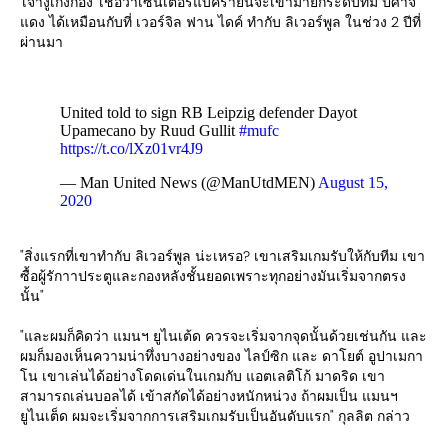
'เจ้างูเก็งก็อง' เชื่อว่าเซ้นเตอร์แบ็ครายนี้จะเข้ามายกระดับทีม ปีศาจ
แดง ได้เหมือนกับที่ เวอร์จิล ฟาน ไดค์ ทำกับ ลิเวอร์พูล ในช่วง 2 ปีที่
ผ่านมา
United told to sign RB Leipzig defender Dayot
Upamecano by Ruud Gullit
#mufc
https://t.co/lXz01vr4J9
— Man United News (@ManUtdMEN)
August 15,
2020
"สิ่งแรกที่เขาทำกับ ลิเวอร์พูล น่ะเหรอ? เขาเสริมเกมรับให้กับทีม เขา
ซื้อผู้รักาาประตูและกองหลังชั้นยอดเพราะทุกอย่างมันเริ่มจากตรง
นั้น"
"และผมก็คิดว่า แมนฯ ยูไนเต้ด ควรจะเริ่มจากจุดนั้นด้วยเช่นกัน และ
ผมก็มองเห็นความน่าทึ่งบางอย่างของ ไลป์ซิก และ ดาโยต์ อูปาเมกา
โน เขาเล่นได้อย่างโดดเด่นในเกมกับ แอตเลติโก้ มาดริด เขา
สามารถเล่นบอลได้ เข้าสกัดได้อย่างหนักหน่วง ถ้าผมเป็น แมนฯ
ยูไนเต็ด ผมจะเริ่มจากการเสริมเกมรับเป็นอันดับแรก" กุลลิต กล่าว