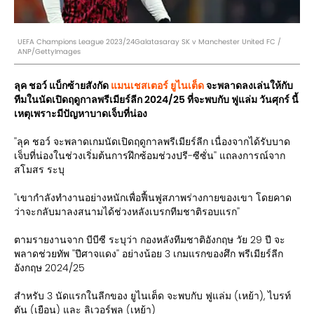
UEFA Champions League 2023/24Galatasaray SK v Manchester United FC /
ANP/GettyImages
ลุค ชอว์ แบ็กซ้ายสังกัด
แมนเชสเตอร์ ยูไนเต็ด
จะพลาดลงเล่นให้กับ
ทีมในนัดเปิดฤดูกาลพรีเมียร์ลีก 2024/25 ที่จะพบกับ ฟูแล่ม วันศุกร์ นี้
เหตุเพราะมีปัญหาบาดเจ็บที่น่อง
''ลุค ชอว์ จะพลาดเกมนัดเปิดฤดูกาลพรีเมียร์ลีก เนื่องจากได้รับบาด
เจ็บที่น่องในช่วงเริ่มต้นการฝึกซ้อมช่วงปรี-ซีซั่น'' แถลงการณ์จาก
สโมสร ระบุ
''เขากำลังทำงานอย่างหนักเพื่อฟื้นฟูสภาพร่างกายของเขา โดยคาด
ว่าจะกลับมาลงสนามได้ช่วงหลังเบรกทีมชาติรอบแรก''
ตามรายงานจาก บีบีซี ระบุว่า กองหลังทีมชาติอังกฤษ วัย 29 ปี จะ
พลาดช่วยทัพ ''ปีศาจแดง'' อย่างน้อย 3 เกมแรกของศึก พรีเมียร์ลีก
อังกฤษ 2024/25
สำหรับ 3 นัดแรกในลีกของ ยูไนเต็ด จะพบกับ ฟูแล่ม (เหย้า), ไบรท์
ตัน (เยือน) และ ลิเวอร์พูล (เหย้า)