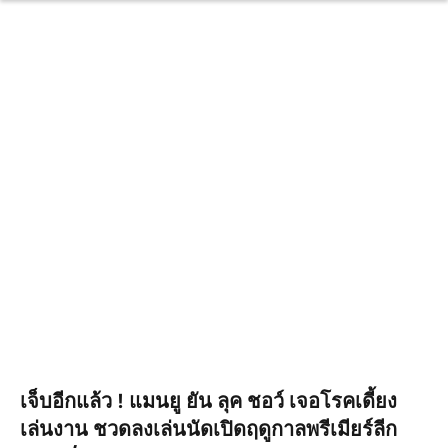
เจ็บอีกแล้ว ! แมนยู ยัน ลุค ชอว์ เจอโรคเดี้ยง
เล่นงาน ชวดลงเล่นนัดเปิดฤดูกาลพรีเมียร์ลีก