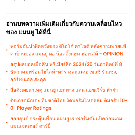
อ่านบทความเพิ่มเติมเกี่ยวกับความเคลื่อนไหว
ของ แมนยู ได้ที่นี่
ฟอร์มอันน่าผิดหวังของ ดิโอโก้ ดาโลต์ หลังความพ่ายแพ้
•
คาบ้านของ แมนยู ต่อ น็อตติ้งแฮม ฟอเรสต์ - OPINION
สรุปผลบอลเมื่อคืน พรีเมียร์ลีก 2024/25 วันอาทิตย์ที่ 8
ธันวาคมพร้อมไฮไลท์-ตารางคะแนน: เชลซี รัวแซง,
•
อาร์เซนอล สะดุด
สื่อดังเผยสาเหตุ แมนยู แยกทาง แดน แอชเวิร์ธ ฟ้าผ่า
•
ตัดเกรดนักเตะ ทีมชาติไทย งัดฟอร์มโหดถล่ม ติมอร์ฯ 10-
•
0 : Player Ratings
ฮอยลุนด์ กระตุ้นเพื่อน แมนยู เร่งฟอร์มคัมแบ็คก่อนเกม
•
แมนเชสเตอร์ ดาร์บี้