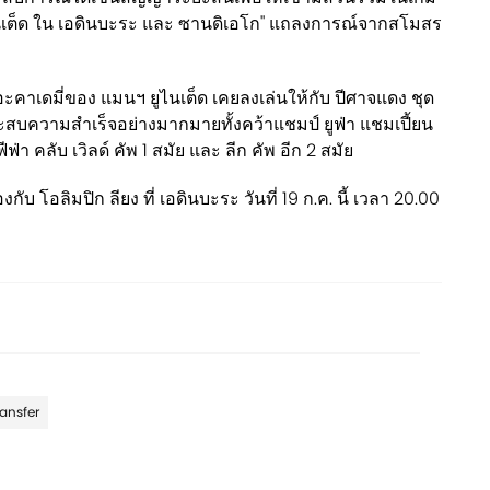
ไนเต็ด ใน เอดินบะระ และ ซานดิเอโก'' แถลงการณ์จากสโมสร
อะคาเดมี่ของ แมนฯ ยูไนเต็ด เคยลงเล่นให้กับ ปีศาจแดง ชุด
ะสบความสำเร็จอย่างมากมายทั้งคว้าแชมป์ ยูฟ่า แชมเปี้ยน
, ฟีฟ่า คลับ เวิลด์ คัพ 1 สมัย และ ลีก คัพ อีก 2 สมัย
ื่องกับ โอลิมปิก ลียง ที่ เอดินบะระ วันที่ 19 ก.ค. นี้ เวลา 20.00
ransfer