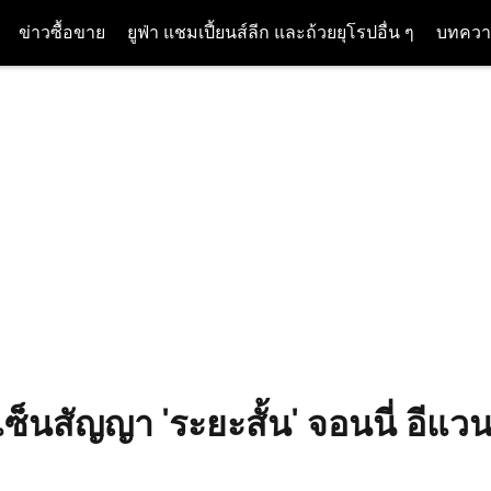
ข่าวซื้อขาย
ยูฟ่า แชมเปี้ยนส์ลีก และถ้วยยุโรปอื่น ๆ
บทควา
็นสัญญา 'ระยะสั้น' จอนนี่ อีแวนส