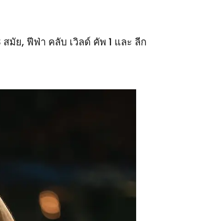
มัย, ฟีฟ่า คลับ เวิลด์ คัพ 1 และ ลีก