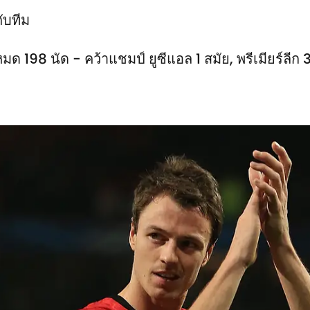
กับทีม
ด 198 นัด - คว้าแชมป์ ยูซีแอล 1 สมัย, พรีเมียร์ลีก 3 ส