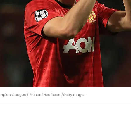
ampions League / Richard Heathcote/GettyImages