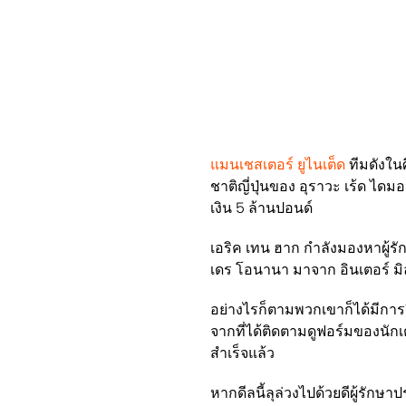
แมนเชสเตอร์ ยูไนเต็ด
ทีมดังใน
ชาติญี่ปุ่นของ อุราวะ เร้ด ได
เงิน 5 ล้านปอนด์
เอริค เทน ฮาก กำลังมองหาผู้รั
เดร โอนานา มาจาก อินเตอร์ มิล
อย่างไรก็ตามพวกเขาก็ได้มีการยื่
จากที่ได้ติดตามดูฟอร์มของนัก
สำเร็จแล้ว
หากดีลนี้ลุล่วงไปด้วยดีผู้รักษา