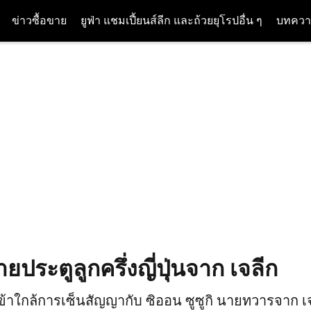
ข่าวซื้อขาย
ยูฟ่า แชมเปี้ยนส์ลีก และถ้วยยุโรปอื่น ๆ
บทควา
ประตูลูกครึ่งญี่ปุ่นจาก เจลีก
เข้าใกล้การเซ็นสัญญากับ ซิออน ซูซูกิ นายทวารจาก 