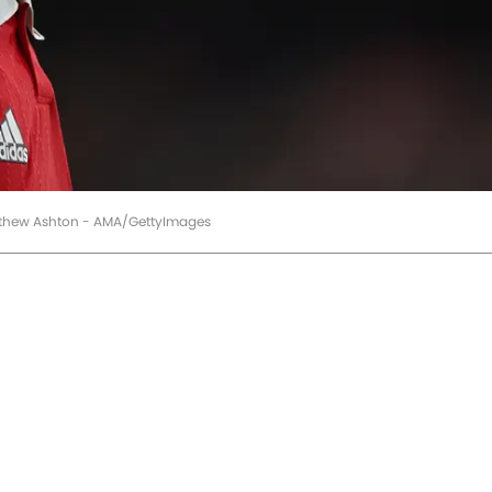
atthew Ashton - AMA/GettyImages