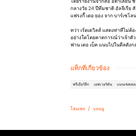
โดยรายงานจากสื่อ อิตาเลียน ชี้
กลางวัย 24 ปีทีมชาติ อัลจีเรีย
แฟรงกี้ เดอ ยอง จาก บาร์เซโลน
ทว่า เร้ดเดวิลส์ แสดงท่าทีไม่
อย่างใดโดยคาดการณ์ว่าเจ้าตัว
ฟาน เดอ เบ็ค แนบไปในดีลดังก
แท็กที่เกี่ยวข้อง
พรีเมียร์ลีก
เอฟเวอร์ตัน
แมนเชสเตอร์
โฮมเพจ
/
แมนยู