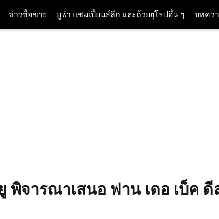
ข่าวซื้อขาย
ยูฟ่า แชมเปี้ยนส์ลีก และถ้วยยุโรปอื่น ๆ
บทควา
ู พิจารณาเสนอ ฟาน เดอ เบ็ค ดีลสล