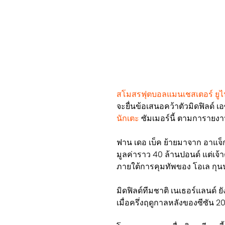
สโมสรฟุตบอลแมนเชสเตอร์ ยูไ
จะยื่นข้อเสนอคว้าตัวมิดฟิลด์ เ
นักเตะ​
ซัมเมอร์นี้ ตามการายงา
ฟาน เดอ เบ็ค ย้ายมาจาก อาแจ็ก
มูลค่าราว 40 ล้านปอนด์ แต่เจ้
ภายใต้การคุมทัพของ โอเล กุนน
มิดฟิลด์ทีมชาติ เนเธอร์แลนด์ 
เมื่อครึ่งฤดูกาลหลังของซีซัน 2