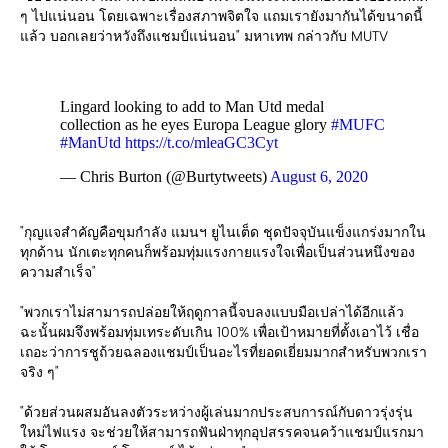
ๆ ไปแน่นอน โดยเฉพาะเรื่องสภาพจิตใจ แถมเรายังมากันได้ขนาดนี้
แล้ว บอกเลยว่าหวังถึงแชมป์แน่นอน" มหาเทพ กล่าวกับ MUTV
Lingard looking to add to Man Utd medal
collection as he eyes Europa League glory
#MUFC
#ManUtd
https://t.co/mleaGC3Cyt
— Chris Burton (@Burtytweets)
August 6, 2020
"กุญแจสำคัญคือขุมกำลัง แมนฯ ยูไนเต็ด ชุดปัจจุบันแข็งแกร่งมากใน
ทุกด้าน นักเตะทุกคนก็พร้อมทุ่มแรงกายแรงใจเพื่อเป็นส่วนหนึงของ
ความสำเร็จ"
"พวกเราไม่สามารถปล่อยให้ฤดูกาลนี้จบลงแบบมือเปล่าได้อีกแล้ว
ฉะนั้นผมจึงพร้อมทุ่มเทระดับเกิน 100% เพื่อเป้าหมายที่ตั้งเอาไว้ เชื่อ
เถอะว่าการชูถ้วยฉลองแชมป์เป็นอะไรที่ยอดเยี่ยมมากสำหรับพวกเรา
จริง ๆ"
"ด้วยส่วนผสมอันลงตัวระหว่างผู้เล่นมากประสบการณ์กับดาวรุ่งรุ่น
ใหม่ไฟแรง จะช่วยให้สามารถฟันฝ่าทุกอุปสรรคจนคว้าแชมป์แรกมา