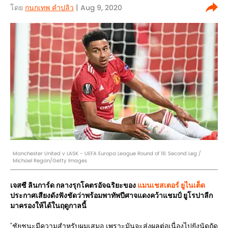
โดย
กนกเทพ คำปลิว
| Aug 9, 2020
Manchester United v LASK - UEFA Europa League Round of 16: Second Leg /
Michael Regan/Getty Images
เจสซี ลินการ์ด กลางรุกโคตรอัจฉริยะของ
แมนเชสเตอร์ ยูไนเต็ด
ประกาศเสียงดังฟังชัดว่าพร้อมพาทัพปีศาจแดงคว้าแชมป์ ยูโรปาลีก
มาครองให้ได้ในฤดูกาลนี้
"ชัยชนะมีความสำหรับผมเสมอ เพราะมันจะส่งผลต่อเนื่องไปยังนัดถัด