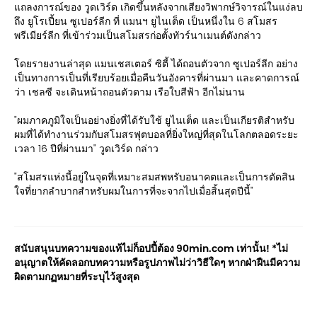
แถลงการณ์ของ วูดเวิร์ด เกิดขึ้นหลังจากเสียงวิพากษ์วิจารณ์ในแง่ลบ
ถึง ยูโรเปี้ยน ซูเปอร์ลีก ที่ แมนฯ ยูไนเต็ด เป็นหนึ่งใน 6 สโมสร
พรีเมียร์ลีก ที่เข้าร่วมเป็นสโมสรก่อตั้งทัวร์นาเมนต์ดังกล่าว
โดยรายงานล่าสุด แมนเชสเตอร์ ซิตี้ ได้ถอนตัวจาก ซูเปอร์ลีก อย่าง
เป็นทางการเป็นที่เรียบร้อยเมื่อคืนวันอังคารที่ผ่านมา และคาดการณ์
ว่า เชลซี จะเดินหน้าถอนตัวตาม เรือใบสีฟ้า อีกไม่นาน
"ผมภาคภูมิใจเป็นอย่างยิ่งที่ได้รับใช้ ยูไนเต็ด และเป็นเกียรติสำหรับ
ผมที่ได้ทำงานร่วมกับสโมสรฟุตบอลที่ยิ่งใหญ่ที่สุดในโลกตลอดระยะ
เวลา 16 ปีที่ผ่านมา" วูดเวิร์ด กล่าว
"สโมสรแห่งนี้อยู่ในจุดที่เหมาะสมสพหรับอนาคตและเป็นการตัดสิน
ใจที่ยากลำบากสำหรับผมในการที่จะจากไปเมื่อสิ้นสุดปีนี้"
สนับสนุนบทความของแท้ไม่ก็อปปี้ต้อง 90min.com เท่านั้น! *ไม่
อนุญาตให้คัดลอกบทความหรือรูปภาพไม่ว่าวิธีใดๆ หากฝ่าฝืนมีความ
ผิดตามกฏหมายที่ระบุไว้สูงสุด