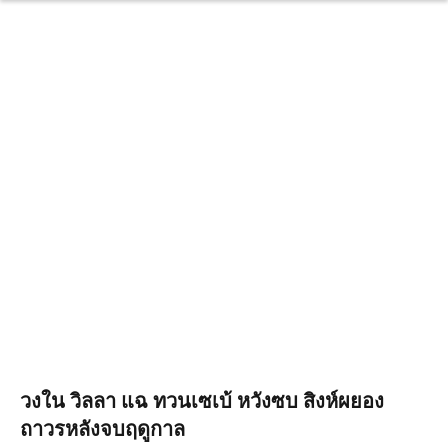
วงใน วิลลา แฉ ทวนเซเบ้ หวังซบ สิงห์ผยอง
ถาวรหลังจบฤดูกาล