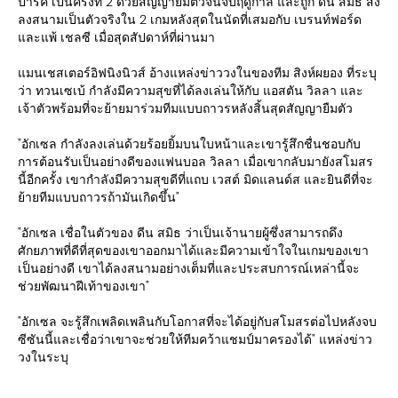
ปาร์ค เป็นครั้งที่ 2 ด้วยสัญญายืมตัวจนจบฤดูกาล และถูก ดีน สมิธ ส่ง
ลงสนามเป็นตัวจริงใน 2 เกมหลังสุดในนัดที่เสมอกับ เบรนท์ฟอร์ด
และแพ้ เชลซี เมื่อสุดสัปดาห์ที่ผ่านมา
แมนเชสเตอร์อิฟนิงนิวส์ อ้างแหล่งข่าววงในของทีม สิงห์ผยอง ที่ระบุ
ว่า ทวนเซเบ้ กำลังมีความสุขที่ได้ลงเล่นให้กับ แอสตัน วิลลา และ
เจ้าตัวพร้อมที่จะย้ายมาร่วมทีมแบบถาวรหลังสิ้นสุดสัญญายืมตัว
"อักเซล กำลังลงเล่นด้วยร้อยยิ้มบนใบหน้าและเขารู้สึกชื่นชอบกับ
การต้อนรับเป็นอย่างดีของแฟนบอล วิลลา เมื่อเขากลับมายังสโมสร
นี้อีกครั้ง เขากำลังมีความสุขดีที่แถบ เวสต์ มิดแลนด์ส และยินดีที่จะ
ย้ายทีมแบบถาวรถ้ามันเกิดขึ้น"
"อักเซล เชื่อในตัวของ ดีน สมิธ ว่าเป็นเจ้านายผู้ซึ่งสามารถดึง
ศักยภาพที่ดีที่สุดของเขาออกมาได้และมีความเข้าใจในเกมของเขา
เป็นอย่างดี เขาได้ลงสนามอย่างเต็มที่และประสบการณ์เหล่านี้จะ
ช่วยพัฒนาฝีเท้าของเขา"
"อักเซล จะรู้สึกเพลิดเพลินกับโอกาสที่จะได้อยู่กับสโมสรต่อไปหลังจบ
ซีซันนี้และเชื่อว่าเขาจะช่วยให้ทีมคว้าแชมป์มาครองได้" แหล่งข่าว
วงในระบุ