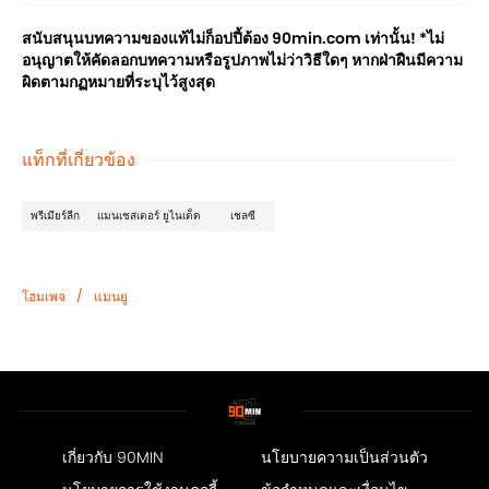
สนับสนุนบทความของแท้ไม่ก็อปปี้ต้อง 90min.com เท่านั้น! *ไม่
อนุญาตให้คัดลอกบทความหรือรูปภาพไม่ว่าวิธีใดๆ หากฝ่าฝืนมีความ
ผิดตามกฏหมายที่ระบุไว้สูงสุด
แท็กที่เกี่ยวข้อง
พรีเมียร์ลีก
แมนเชสเตอร์ ยูไนเต็ด
เชลซี
/
โฮมเพจ
แมนยู
เกี่ยวกับ 90MIN
นโยบายความเป็นส่วนตัว