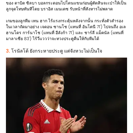
ของ ดาบิด ซิลบา บอลกระดอนไปโดนแขนก่อนผู้ตัดสินจะเป่าให้เป็น
ลูกจุดโทษทันทีโดย บราอิส เมนเดซ รับหน้าที่สังหารไม่พลาด
เกมของลูกทีม เทน ฮาก ไร้แรงกระตุ้นหลังจากนั้น กระทั่งตัวสำรอง
ในเวลาถัดมาอย่าง เจดอน ซานโช (แทนที่ อันโตนี 71') ไปจนถึง อเล
ฮานโดร การ์นาโช (แทนที่ อีลังก้า 71') และ ชาร์ลี แม็คนัล (แทนที่
มาลาเซีย 83') ไร้วี่แววว่าจะทวงประตูคืนให้กับทีมได้
3.
โรนัลโด้ ยังกระหายประตู แต่จังหวะไม่เป็นใจ