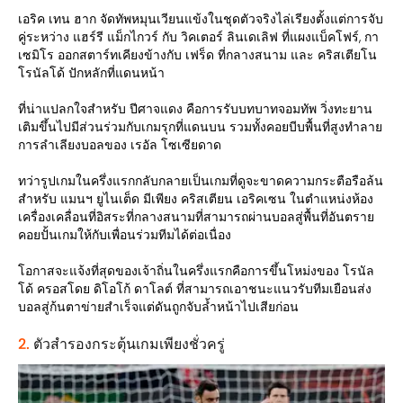
เอริค เทน ฮาก จัดทัพหมุนเวียนแข้งในชุดตัวจริงไล่เรียงตั้งแต่การจับ
คู่ระหว่าง แฮร์รี แม็กไกวร์ กับ วิคเตอร์ ลินเดเลิฟ ที่แผงแบ็คโฟร์, กา
เซมิโร ออกสตาร์ทเคียงข้างกับ เฟร็ด ที่กลางสนาม และ คริสเตียโน
โรนัลโด้ ปักหลักที่แดนหน้า
ที่น่าแปลกใจสำหรับ ปีศาจแดง คือการรับบทบาทจอมทัพ วิ่งทะยาน
เติมขึ้นไปมีส่วนร่วมกับเกมรุกที่แดนบน รวมทั้งคอยบีบพื้นที่สูงทำลาย
การลำเลียงบอลของ เรอัล โซเซียดาด
ทว่ารูปเกมในครึ่งแรกกลับกลายเป็นเกมที่ดูจะขาดความกระตือรือล้น
สำหรับ แมนฯ ยูไนเต็ด มีเพียง คริสเตียน เอริคเซน ในตำแหน่งห้อง
เครื่องเคลื่อนที่อิสระที่กลางสนามที่สามารถผ่านบอลสู่พื้นที่อันตราย
คอยปั้นเกมให้กับเพื่อนร่วมทีมได้ต่อเนื่อง
โอกาสจะแจ้งที่สุดของเจ้าถิ่นในครึ่งแรกคือการขึ้นโหม่งของ โรนัล
โด้ ครอสโดย ดิโอโก้ ดาโลต์ ที่สามารถเอาชนะแนวรับทีมเยือนส่ง
บอลสู่ก้นตาข่ายสำเร็จแต่ดันถูกจับล้ำหน้าไปเสียก่อน
2.
ตัวสำรองกระตุ้นเกมเพียงชั่วครู่