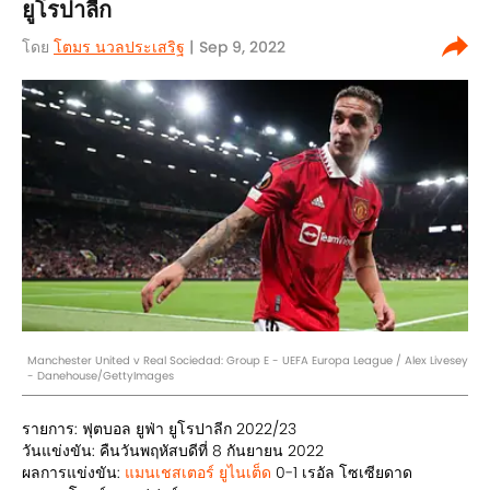
ยูโรปาลีก
โดย
โตมร นวลประเสริฐ
| Sep 9, 2022
Manchester United v Real Sociedad: Group E - UEFA Europa League / Alex Livesey
- Danehouse/GettyImages
รายการ: ฟุตบอล ยูฟ่า ยูโรปาลีก 2022/23
วันแข่งขัน: คืนวันพฤหัสบดีที่ 8 กันยายน 2022
ผลการแข่งขัน:
แมนเชสเตอร์ ยูไนเต็ด
0-1 เรอัล โซเซียดาด