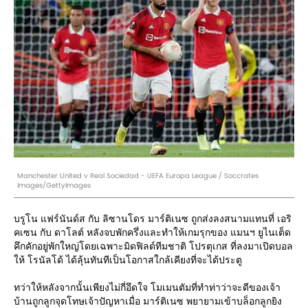
Manchester United v Real Sociedad - UEFA Europa League / Soccrates
Images/GettyImages
บรูโน แฟร์นันด์ส กับ ลิซานโดร มาร์ติเนซ ถูกส่งลงสนามแทนที่ เอริ
คเซน กับ ดาโลต์ หลังจบพักครึ่งและทำให้เกมรุกของ แมนฯ ยูไนเต็ด
คึกคักอยู่พักใหญ่โดยเฉพาะมิดฟิลด์ทีมชาติ โปรตุเกส ที่ลงมาเปิดบอล
ให้ โรนัลโด้ ได้ลุ้นทันทีเป็นโอกาสใกล้เคียงที่จะได้ประตู
ทว่าให้หลังจากนั้นเพียงไม่กี่อึดใจ โมเมนตัมที่ทำท่าว่าจะดีของเจ้า
บ้านถูกลูกจุดโทษเจ้าปัญหาเมื่อ มาร์ติเนซ พยายามเข้าบล็อกลูกยิง