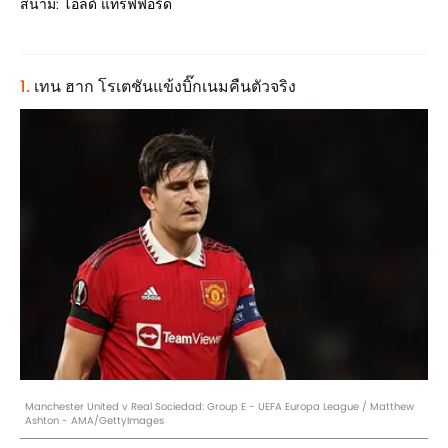
สนาม: โอลด์ แทรฟฟอร์ด
1.
เทน ฮาก โรเตชันแข้งบิ๊กเนมคืนตัวจริง
Manchester United v Real Sociedad: Group E - UEFA Europa League / Matthew
Ashton - AMA/GettyImages