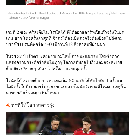
Manchester United v Real Sociedad: Group E - UEFA Europa League / Matthew
Ashton - AMA/GettyImages
เกมที่ 2 ของ คริสเตียโน โรนัลโด้ ที่ได้ออกสตาร์ทเป็นตัวจริงในยุค
เทน ฮาก โดยครั้งล่าสุดที่เจ้าตัวได้ลงเป็นตัวจริงต้องย้อนไปถึงเกม
ปราชัย เบรนท์ฟอร์ด 4-0 เมื่อวันที่ 13 สิงหาคมที่ผ่านมา
ในวัย 37 ปี เจ้าตัวยังคงพยายามไล่บี้เอาชนะแนวรับ โซเซียดาด
แสดงความกระตือรือล้นในทุกๆ โอกาสที่บอลไปถึงแต่มักจะลงเอย
ด้วยจังวะที่ขาดๆ เกินๆ ไปครึ่งก้าวแทบทุกครั้ง
โรนัลโด้ ลงเอยด้วยการลงเล่นเต็ม 90 นาที ได้สับไกยิง 4 ครั้งแต่
ไม่มีครั้งใดที่จบสกอร์ตรงกรอบเลยหากไม่นับจังหวะที่โหม่งบอลสู่ก้น
ตาข่ายสำเร็จแต่ถูกจับล้ำหน้า
4.
ท่าทีให้โอกาสดาวรุ่ง