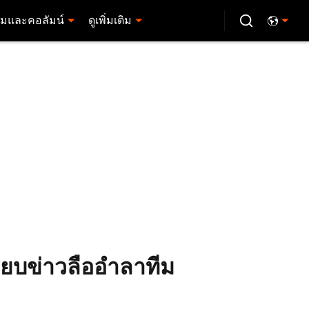
มและคอลัมน์
ดูเพิ่มเติม
สยบข่าวลืออำลาทีม