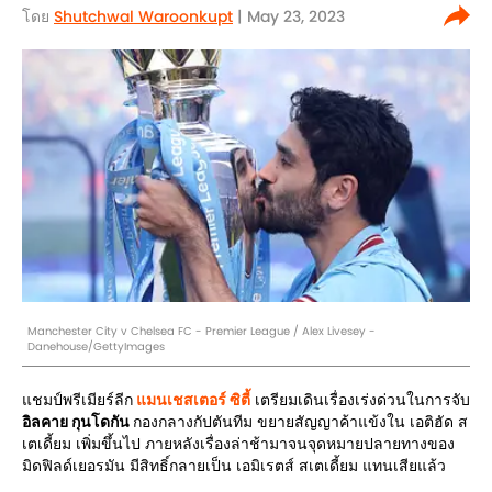
โดย
Shutchwal Waroonkupt
| May 23, 2023
Manchester City v Chelsea FC - Premier League / Alex Livesey -
Danehouse/GettyImages
แชมป์พรีเมียร์ลีก
แมนเชสเตอร์ ซิตี้
เตรียมเดินเรื่องเร่งด่วนในการจับ
อิลคาย กุนโดกัน
กองกลางกัปตันทีม ขยายสัญญาค้าแข้งใน เอติฮัด ส
เตเดี้ยม เพิ่มขึ้นไป ภายหลังเรื่องล่าช้ามาจนจุดหมายปลายทางของ
มิดฟิลด์เยอรมัน มีสิทธิ์กลายเป็น เอมิเรตส์ สเตเดี้ยม แทนเสียแล้ว