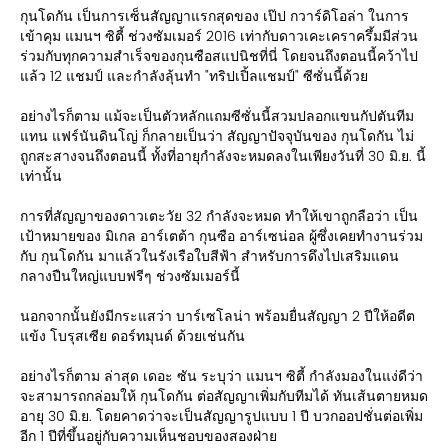
กุนโดกัน เป็นการเซ็นสัญญาแรกสุดของ เป๊ป กวาร์ดิโอล่า ในการ
เข้าคุม แมนฯ ซิตี้ ช่วงซัมเมอร์ 2016 เท่ากับดาวเคะเคราครึ้มมีส่วน
ร่วมกับทุกความสำเร็จของกุนซือสแปนิชที่นี่ โดยจนถึงตอนนี้คว้าไป
แล้ว 12 แชมป์ และกำลังลุ้นทำ "ทริปเปิ้ลแชมป์" ซีซั่นนี้ด้วย
อย่างไรก็ตาม แม้จะเป็นตัวหลักแถมซีซั่นนี้สวมปลอกแขนกัปตันทีม
แทน แฟร์นันดินโญ่ ก็กลายเป็นว่า สัญญาปัจจุบันของ กุนโดกัน ไม่
ถูกสะสางจนถึงตอนนี้ ทั้งที่อายุกำลังจะหมดลงในเพียงวันที่ 30 มิ.ย. นี้
เท่านั้น
การที่สัญญาของดาวเตะวัย 32 กำลังจะหมด ทำให้เขาถูกลือว่า เป็น
เป้าหมายของ มิเกล อาร์เตต้า กุนซือ อาร์เซน่อล ผู้ซึ่งเคยทำงานร่วม
กับ กุนโดกัน มาแล้วในรังเรือใบสีฟ้า สำหรับการดึงไปเสริมแดน
กลางปืนใหญ่แบบฟรีๆ ช่วงซัมเมอร์นี้
นอกจากนั้นยังมีกระแสว่า บาร์เซโลน่า พร้อมยื่นสัญญา 2 ปีให้อดีต
แข้ง โบรุสเซีย ดอร์ทมุนด์ ด้วยเช่นกัน
อย่างไรก็ตาม ล่าสุด เดอะ ซัน ระบุว่า แมนฯ ซิตี้ กำลังมองในแง่ดีว่า
จะสามารถกล่อมให้ กุนโดกัน ต่อสัญญาเพิ่มกับทีมได้ ทันเส้นตายหมด
อายุ 30 มิ.ย. โดยคาดว่าจะเป็นสัญญารูปแบบ 1 ปี บวกออปชั่นต่อเพิ่ม
อีก 1 ปีที่ขึ้นอยู่กับความเห็นชอบของสองฝ่าย