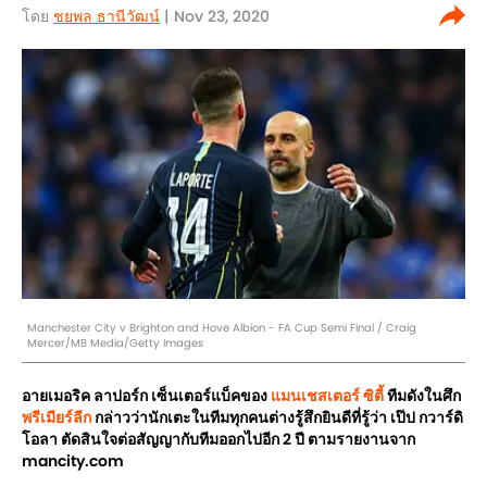
โดย
ชยพล ธานีวัฒน์
| Nov 23, 2020
Manchester City v Brighton and Hove Albion - FA Cup Semi Final / Craig
Mercer/MB Media/Getty Images
อายเมอริค ลาปอร์ก เซ็นเตอร์แบ็คของ
แมนเชสเตอร์ ซิตี้
ทีมดังในศึก
พรีเมียร์ลีก
กล่าวว่านักเตะในทีมทุกคนต่างรู้สึกยินดีที่รู้ว่า เป๊ป กวาร์ดิ
โอลา ตัดสินใจต่อสัญญากับทีมออกไปอีก 2 ปี ตามรายงานจาก
mancity.com