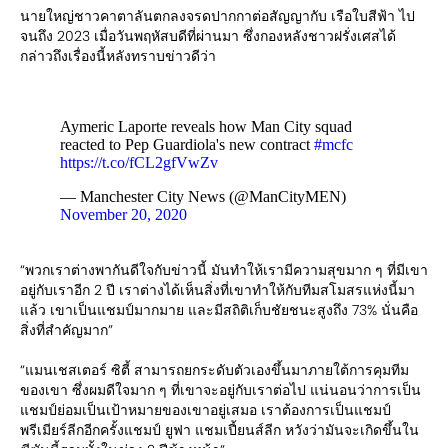
นายใหญ่ชาวคาตาลันตกลงจรดปากกาต่อสัญญากับ เรือใบสีฟ้า ไป
จนถึง 2023 เมื่อวันพฤหัสบดีที่ผ่านมา ซึ่งกองหลังชาวฝรั่งเศสได้
กล่าวถึงเรื่องนี้หลังทราบข่าวดีว่า
Aymeric Laporte reveals how Man City squad
reacted to Pep Guardiola's new contract
#mcfc
https://t.co/fCL2gfVwZv
— Manchester City News (@ManCityMEN)
November 20, 2020
“พวกเราต่างพากันดีใจกับข่าวนี้ มันทำให้เรามีความสุขมาก ๆ ที่มีเขา
อยู่กับเราอีก 2 ปี เราต่างได้เห็นสิ่งที่เขาทำให้กับทีมสโมสรแห่งนี้มา
แล้ว เขาเป็นแชมป์มากมาย และมีสถิติเก็บชัยชนะสูงถึง 73% นั่นคือ
สิ่งที่สำคัญมาก”
“แมนเชสเตอร์ ซิตี้ สามารถยกระดับตัวเองขึ้นมาภายใต้การคุมทีม
ของเขา ซึ่งผมดีใจมาก ๆ ที่เขาจะอยู่กับเราต่อไป แน่นอนว่าการเป็น
แชมป์ย่อมเป็นเป้าหมายของเขาอยู่เสมอ เราต้องการเป็นแชมป์
พรีเมียร์ลีกอีกครั้งแชมป์ ยูฟา แชมเปี้ยนส์ลีก หวังว่ามันจะเกิดขึ้นใน